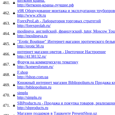
Биткоин краны.
461.
http://биткоин-краны-лучшие.рф
x9R Оборудование монтажа и эксплуатации трубопро
462.
http://www.x9r.ru
ForexProLab - Лаборатория торговых стратегий
463.
http://forexprolab.ru/
moslingva, английский, французский, tutor, Moscow Tou
464.
http://moslingva.ru
"Erotic Boutique" Интернет-магазин эротического белья
465.
http://erotic38.ru
интернет магазин цветов - Цветочное Настроение
466.
http://4138132.ru/
Форум на коммерческую тематику
467.
http://komersforum.ru/
F.shop
468.
http://fshop.com.ua
Книжный интернет магазин Bibliopolium.ru Продажа к
469.
http://bibliopolium.ru
simplu
470.
http://simplu.ru
SBProducts.ru - Продажа и покупка товаров, реализаци
471.
http://sbproducts.ru
Магазин подарков в Ташкенте PresentShop.uz