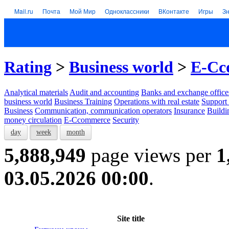
Mail.ru
Почта
Мой Мир
Одноклассники
ВКонтакте
Игры
З
Rating
>
Business world
>
E-Cc
Analytical materials
Audit and accounting
Banks and exchange office
business world
Business Training
Operations with real estate
Support 
Business
Communication, communication operators
Insurance
Buildi
money circulation
E-Ccommerce
Security
day
week
month
5,888,949
page views per
1
03.05.2026 00:00
.
Site title