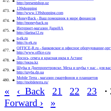
472.
http://presentshop.uz
139shopping
473.
http://www.139shopping.com
MoneyBack - Ваш помощник в мире финансов
474.
http://moneyback.su
Интернет-магазин ДариНА
475.
http://darina12.ru
n-ek.ru
476.
http://n-ek.ru
OFFICE-R.ru - банковское и офисное оборудование,ор
477.
http://www.office-r.ru
Лосось, семга и красная икра в Астане
478.
http://икра.kz
Шубы в Днепропетровске. Меха и шубы у нас - для вас
479.
http://шуба.dp.ua
Mobile Terra - магазин смартфонов и планшетов
480.
http://mobileterra.ru/
«
‹
Back
21
22
23
·
›
»
Forward