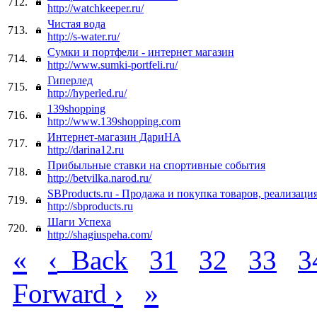
712.
http://watchkeeper.ru/
Чистая вода
713.
http://s-water.ru/
Сумки и портфели - интернет магазин
714.
http://www.sumki-portfeli.ru/
Гиперлед
715.
http://hyperled.ru/
139shopping
716.
http://www.139shopping.com
Интернет-магазин ДариНА
717.
http://darina12.ru
Прибыльные ставки на спортивные события
718.
http://betvilka.narod.ru/
SBProducts.ru - Продажа и покупка товаров, реализаци
719.
http://sbproducts.ru
Шаги Успеха
720.
http://shagiuspeha.com/
«
‹
Back
31
32
33
3
›
»
Forward