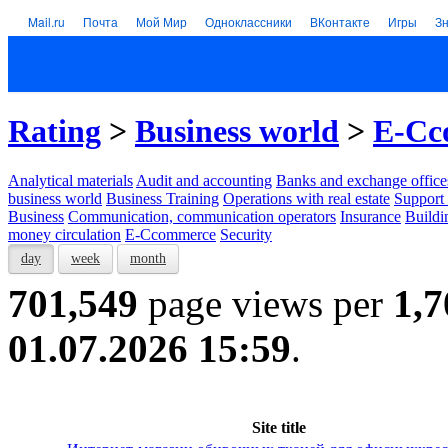
Mail.ru
Почта
Мой Мир
Одноклассники
ВКонтакте
Игры
З
Rating
>
Business world
>
E-Cc
Analytical materials
Audit and accounting
Banks and exchange office
business world
Business Training
Operations with real estate
Support 
Business
Communication, communication operators
Insurance
Buildi
money circulation
E-Ccommerce
Security
day
week
month
701,549
page views per
1,7
01.07.2026 15:59
.
Site title