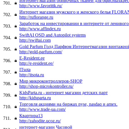
Интернет-магазин обивочных тканей для офисныхкрес
701.
http://www.favorittk.ru/
Интернет магазин мужского и женского белья FLOR
702.
http://ruflorange.ru
Заработок на инвестировании в интернете от ленивого
703.
http://www.affindex.ru
SwiftAI OSD and Autopilot systems
704.
http://swiftai.com
Gold Parfum Голд Парфюм Интернетмагазин винтажн
705.
http://gold-parfum.com/
E-Resident.ee
706.
http://e-resident.ee/
ITsota
707.
http://itsota.ru
Мир микроконтроллеров-SHOP
708.
http://shop-microkontroller.ru/
KidsParta.ru - интернет магазин детских парт
709.
http://kidsparta.ru
Торговля акциями на биржах nyse, nasdaq и amex.
710.
http://www.trade-ua.com/
Квартира13
711.
http://zahodite.ucoz.ru/
интернет-магазин Часовой