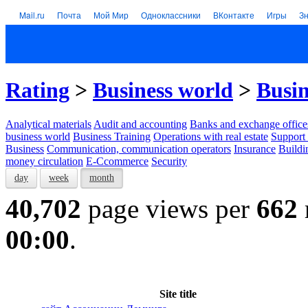
Mail.ru
Почта
Мой Мир
Одноклассники
ВКонтакте
Игры
З
Rating
>
Business world
>
Busin
Analytical materials
Audit and accounting
Banks and exchange office
business world
Business Training
Operations with real estate
Support 
Business
Communication, communication operators
Insurance
Buildi
money circulation
E-Ccommerce
Security
day
week
month
40,702
page views per
662
00:00
.
Site title