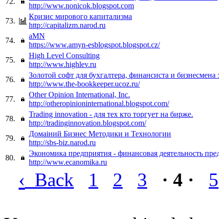
72.
http://www.nonicok.blogspot.com
Кризис мирового капитализма
73.
http://capitalizm.narod.ru
aMN
74.
https://www.amyn-esblogspot.blogspot.cz/
High Level Consulting
75.
http://www.highlev.ru
Золотой софт для бухгалтера, финансиста и бизнесмена 
76.
http://www.the-bookkeeper.ucoz.ru/
Other Opinion International, Inc.
77.
http://otheropinioninternational.blogspot.com/
Trading innovation - для тех кто торгует на бирже.
78.
http://tradinginnovation.blogspot.com/
Домаiний Бизнес Методики и Технологии
79.
http://sbs-biz.narod.ru
Экономика предприятия - финансовая деятельность пре
80.
http://www.ecanomika.ru
‹
Back
1
2
3
· 4 ·
5