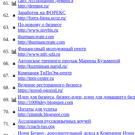
сайт Ассоциации Деминга
61.
http://deming.ru/
Заработок на ФОРЕКС
62.
http://forex-birga.ucoz.ru/
По-новому о бизнесе
63.
http://www.novbis.ru
thurmancreate.com
64.
http://thurmancreate.com
Финансовый молодежный центр
65.
http://www.mfc-ufa.ru
Авторские тренинги продаж Марины Кузьминой
66.
http://kuzminsan.narod.ru/
Компания ТиПиЭм-центр
67.
http://tpm-centre.ru
Ведение ресторанного бизнеса
68.
https://gorod-ogorod.ru/
Идеи для бизнеса, бизнес-идеи, идеи для домашнего биз
69.
http://1000idey.blogspot.com
Цитаты для успеха
70.
http://zitatnik.blogspot.com
Ассоциация русскоязычных коучей
71.
http://coach-rus.org
Нони Бизнес, дополнительный доход в Компании Нони