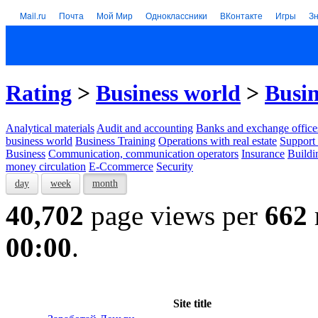
Mail.ru
Почта
Мой Мир
Одноклассники
ВКонтакте
Игры
З
Rating
>
Business world
>
Busin
Analytical materials
Audit and accounting
Banks and exchange office
business world
Business Training
Operations with real estate
Support 
Business
Communication, communication operators
Insurance
Buildi
money circulation
E-Ccommerce
Security
day
week
month
40,702
page views per
662
00:00
.
Site title