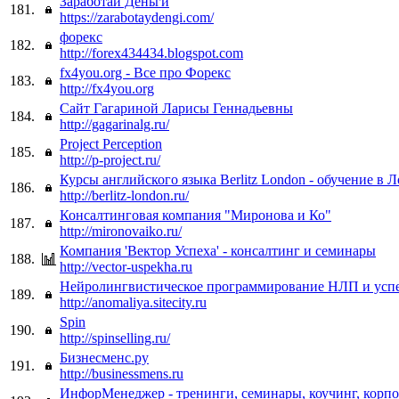
Заработай Деньги
181.
https://zarabotaydengi.com/
форекс
182.
http://forex434434.blogspot.com
fx4you.org - Все про Форекс
183.
http://fx4you.org
Сайт Гагариной Ларисы Геннадьевны
184.
http://gagarinalg.ru/
Project Perception
185.
http://p-project.ru/
Курсы английского языка Berlitz London - обучение в 
186.
http://berlitz-london.ru/
Консалтинговая компания "Миронова и Ко"
187.
http://mironovaiko.ru/
Компания 'Вектор Успеха' - консалтинг и семинары
188.
http://vector-uspekha.ru
Нейролингвистическое программирование НЛП и успех
189.
http://anomaliya.sitecity.ru
Spin
190.
http://spinselling.ru/
Бизнесменс.ру
191.
http://businessmens.ru
ИнфорМенеджер - тренинги, семинары, коучинг, корп