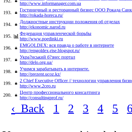
192.
http://www.informanager.com.ua
Гостиничный и ресторанный бизнес ООО Рокада Санк
193.
http://rokada-horeca.ru/
Должностные инструкции положения об отделах
194.
http://ekonomic.narod.ru
Федерация управленческой борьбы
195.
http://www.poedinki.ru
EMGOLDEX: вся правда о работе в интернете
196.
http://emgoldex-rise.blogspot.ru/
Укра?нський б?знес портал
197.
http://delo.org.ua/
Учимся зарабатывать в интернете.
198.
http://prezent.ucoz.kz/
2 Chief Executive Officer // технологии управления биз
199.
http://www.2ceo.ru
Центр профессионального консалтинга
200.
http://consultingprof.ru/
‹
Back
1
2
3
4
5