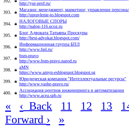
392.
http://yur-prof.ru/
Магазин: менеджмент, маркетинг, управление персона
393.
http://upravlenie-to.blogspot.com
НАЛОГОВЫЕ СПОРЫ
394.
http://nalog-116.ucoz.ru
Блог Адвоката Татьяны Проскуры
395.
http://best-advokat.blogspot.com/
Информационная группа БПЛ
396.
http://www.bpl.ru/
bsm-pravo
397.
http://www.bsm-pravo.narod.ru
aMN
398.
https://www.amyn-esblogspot.blogspot.sg
Юридическая компания "Интеллектуальные ресурсы"
399.
http://www.vashe-pravo.ru/
Ассоциация центров инжиниринга и автоматизации
400.
http://www.acea.spb.ru
«
‹
Back
11
12
13
1
›
»
Forward