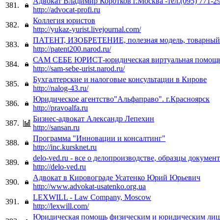
Адвокат Владимир Коротков г.Москва -тел.(095) 771-29
381.
http://advocat-profi.ru
Коллегия юристов
382.
http://yukaz-yurist.livejournal.com/
ПАТЕНТ, ИЗОБРЕТЕНИЕ, полезная модель, товарный
383.
http://patent200.narod.ru/
САМ СЕБЕ ЮРИСТ-юридическая виртуальная помощ
384.
http://sam-sebe-urist.narod.ru/
Бухгалтерские и налоговые консультации в Кирове
385.
http://nalog-43.ru/
Юридическое агентство"Альфаправо". г.Красноярск
386.
http://pravoalfa.ru
Бизнес-адвокат Александр Лепехин
387.
http://sansan.ru
Программа "Инновации и консалтинг"
388.
http://inc.kursknet.ru
delo-ved.ru - все о делопроизводстве, образцы докумен
389.
http://delo-ved.ru
Адвокат в Кировограде Усатенко Юрий Юрьевич
390.
http://www.advokat-usatenko.org.ua
LEXWILL - Law Company, Moscow
391.
http://lexwill.com/
Юридическая помощь физическим и юридическим лиц