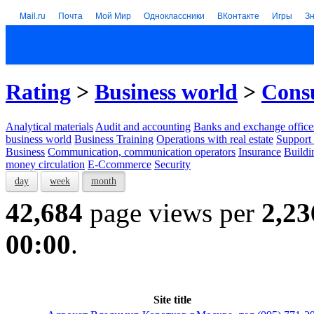
Mail.ru
Почта
Мой Мир
Одноклассники
ВКонтакте
Игры
З
Rating
>
Business world
>
Consu
Analytical materials
Audit and accounting
Banks and exchange office
business world
Business Training
Operations with real estate
Support 
Business
Communication, communication operators
Insurance
Buildi
money circulation
E-Ccommerce
Security
day
week
month
42,684
page views per
2,23
00:00
.
Site title