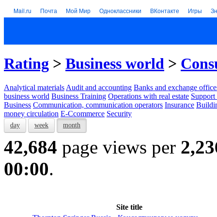
Mail.ru
Почта
Мой Мир
Одноклассники
ВКонтакте
Игры
З
Rating
>
Business world
>
Consu
Analytical materials
Audit and accounting
Banks and exchange office
business world
Business Training
Operations with real estate
Support 
Business
Communication, communication operators
Insurance
Buildi
money circulation
E-Ccommerce
Security
day
week
month
42,684
page views per
2,23
00:00
.
Site title