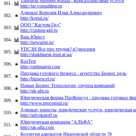
Thornton Springer Russia - Консалтинговые услуги
301.
http://tsr-consulting.ru
Адвокат Королев Илья Александрович
302.
http://korial.ru/
ООО "Кастом-Гид"
303.
http://custom-gid.ru
Ваш Юрист
304.
http://newurist.ru/
УПСЗН Все про трудов? в?дносини
305.
http://shakhtarsk-trud.at.ua/
RosTest
306.
http://optimatest.com
Продажа готового бизнеса - агентство Бизнес цель
307.
http://biznescel.ru/
Новые Бизнес Технологии, группа компаний
308.
http://gk-nbt.ru
Юридическая фирма ПроКонсул - продажа готовых фи
309.
http://www.proconsul.ru/
Адвокат, юристы, юридические услуги, юридическая к
310.
http://advokatoff.su
Юридическая компания "АЛЬФА"
311.
http://uk-alfa.com
Коллегия адвокатов Ивановской области ?8