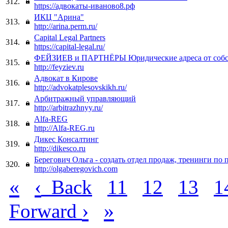
312.
https://адвокаты-иваново8.рф
ИКЦ "Арина"
313.
http://arina.perm.ru/
Capital Legal Partners
314.
https://capital-legal.ru/
ФЕЙЗИЕВ и ПАРТНЁРЫ Юридические адреса от собс
315.
http://feyziev.ru
Адвокат в Кирове
316.
http://advokatplesovskikh.ru/
Арбитражный управляющий
317.
http://arbitrazhnyy.ru/
Alfa-REG
318.
http://Alfa-REG.ru
Дикес Консалтинг
319.
http://dikesco.ru
Берегович Ольга - создать отдел продаж, тренинги по
320.
http://olgaberegovich.com
«
‹
Back
11
12
13
1
›
»
Forward