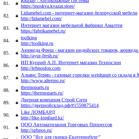
Квазар - Антикражные системы
81.
https://moskva.kvazar.store/
Lidamebel.com - интернет-магазин белорусской мебели
82.
http://lidamebel.com/
Интернет магазин мебельной фабрики Амалтея
83.
https://fabrikamebel.ru/
toolking
84.
http://toolking.ru
Аюрведа Фреш - магазин индийских товаров, аюрведа 
85.
http://ayur-fresh.ru/
ИП Куприй А.П. Интернет магазин Технослон
86.
http://tehnoslon.com
Альянс Термо - газовые горелки weishaupt со склада в 
87.
http://www.altermo.ru/
thermoparts.ru
88.
https://thermoparts.ru/
Дверная компания Строй Сити
89.
https://двернойсклад.рф/#1559875414
Like ЛОМБАРД
90.
http://like-lombard.kz/
ООО Автоматизация Торговых Процессов
91.
http://spbpos.ru/
ООО "Все для сварки-Екатеринбург"