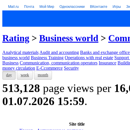
Mail.ru
Почта
Мой Мир
Одноклассники
ВКонтакте
Игры
З
Rating
>
Business world
>
Comm
Analytical materials
Audit and accounting
Banks and exchange office
business world
Business Training
Operations with real estate
Support 
Business
Communication, communication operators
Insurance
Buildi
money circulation
E-Ccommerce
Security
day
week
month
513,128
page views per
16,
01.07.2026 15:59
.
Site title