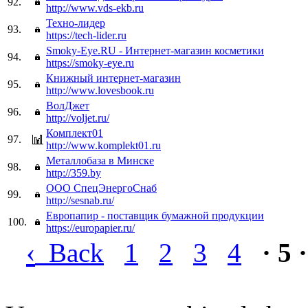
92.
http://www.vds-ekb.ru
Техно-лидер
93.
https://tech-lider.ru
Smoky-Eye.RU - Интернет-магазин косметики
94.
https://smoky-eye.ru
Книжный интернет-магазин
95.
http://www.lovesbook.ru
ВолДжет
96.
http://voljet.ru/
Комплект01
97.
http://www.komplekt01.ru
Металлобаза в Минске
98.
http://359.by
ООО СпецЭнергоСнаб
99.
http://sesnab.ru/
Европапир - поставщик бумажной продукции
100.
https://europapier.ru/
‹
Back
1
2
3
4
· 5 ·