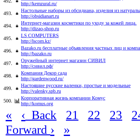
492.
http://kemzural.ru/
Настольные наборы из обсидиана, изделия из натурал
493.
http://obsidianart.ru
Интернет-магазин косметики по уходу за кожей лица.
494.
http://dizao-shop.ru
LS COMPUTERS
495.
http://lscom.kz/
Bazako.ru бесплатные объявления частных лиц и комп
496.
http://bazako.ru
Оружейный интернет магазин СИВИЛ
497.
http://сивил.рф/
Компания Декор сада
498.
http://gardenwood.ru/
Настоящие русские валенки, простые и модельные
499.
http://valenky.spb.ru
Корпоративная жизнь компании Комус
500.
http://komus.org
«
‹
Back
21
22
23
2
›
»
Forward