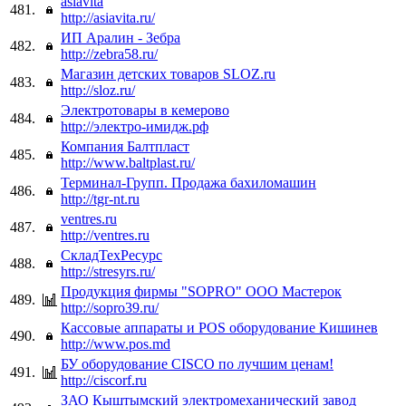
asiavita
481.
http://asiavita.ru/
ИП Аралин - Зебра
482.
http://zebra58.ru/
Магазин детских товаров SLOZ.ru
483.
http://sloz.ru/
Электротовары в кемерово
484.
http://электро-имидж.рф
Компания Балтпласт
485.
http://www.baltplast.ru/
Терминал-Групп. Продажа бахиломашин
486.
http://tgr-nt.ru
ventres.ru
487.
http://ventres.ru
СкладТехРесурс
488.
http://stresyrs.ru/
Продукция фирмы "SOPRO" ООО Мастерок
489.
http://sopro39.ru/
Кассовые аппараты и POS оборудование Кишинев
490.
http://www.pos.md
БУ оборудование CISCO по лучшим ценам!
491.
http://ciscorf.ru
ЗАО Кыштымский электромеханический завод