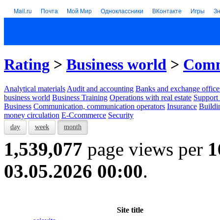
Mail.ru
Почта
Мой Мир
Одноклассники
ВКонтакте
Игры
З
Rating
>
Business world
>
Comm
Analytical materials
Audit and accounting
Banks and exchange office
business world
Business Training
Operations with real estate
Support 
Business
Communication, communication operators
Insurance
Buildi
money circulation
E-Ccommerce
Security
day
week
month
1,539,077
page views per
1
03.05.2026 00:00
.
Site title