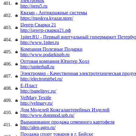
электроник
401.
http://neru5.ru
Квазар - Антикражные системы
402.
https://moskva.kvazar.store/
Центр Сварки 21
403.
http://центр-сварки21.рф
1piter.RU - Первый виртуальный гипермаркет Петербур
404.
http://www.1piter.ru
Компания Полезные Подарки
405.
http://www.podarkispb.ru
Оптовая компания Юпитер Холл
406.
http://upiterhall.ru
Электромир - Качественная электротехническая проду
407.
http://electromirbel.ru/
Е-Пласт
408.
http://panelipvc.ru/
VelMary Textile
409.
http://velmary.ru/
Дом Моделей Кожгалантерейных Изделий
410.
http://www.dommod.spb.ru/
Выращивание продажа семенного картофеля
411.
http://alen-agro.ru/
Продажа спорт товаров в г. Бийске