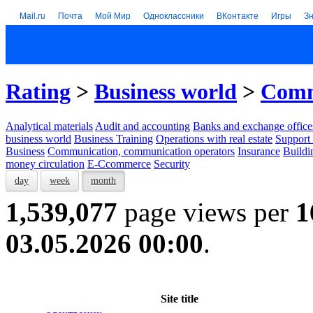
Mail.ru
Почта
Мой Мир
Одноклассники
ВКонтакте
Игры
З
Rating
>
Business world
>
Comm
Analytical materials
Audit and accounting
Banks and exchange office
business world
Business Training
Operations with real estate
Support 
Business
Communication, communication operators
Insurance
Buildi
money circulation
E-Ccommerce
Security
day
week
month
1,539,077
page views per
1
03.05.2026 00:00
.
Site title