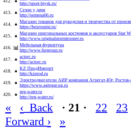
412.
http://sport-biysk.ru/
Сезон у дачи
413.
http://semena66.ru
Магазин товаров для рукоделия и творчества от произ
414.
https://bezrospisi.ru/
Магазин оригинальных костюмов и аксессуаров Star W
415.
http://www.originalstormtrooper.ru
Мебельная фурнитура
416.
http://www.furgroup.ru
actorc.ru
417.
http://actorc.ru
KZ ПродИмпорт
418.
http://kzprod.ru
Электродвигатели АИР компания Агрегат-Юг, Ростов
419.
https://www.agregat-ug.ru
nrg-water.ru
420.
http://nrg-water.ru/
«
‹
Back
· 21 ·
22
23
›
»
Forward