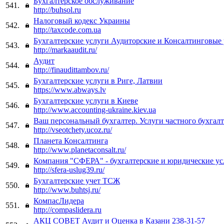
Бухгалтерское обслуживание
541.
http://buhsol.ru
Налоговый кодекс Украины
542.
http://taxcode.com.ua
Бухгалтерские услуги Аудиторские и Консалтинговые
543.
http://markaaudit.ru/
Аудит
544.
http://finaudittambov.ru/
Бухгалтерские услуги в Риге, Латвии
545.
https://www.abways.lv
Бухгалтерские услуги в Киеве
546.
http://www.accounting-ukraine.kiev.ua
Ваш персональный бухгалтер. Услуги частного бухгалт
547.
http://vseotchety.ucoz.ru/
Планета Консалтинга
548.
http://www.planetaconsalt.ru/
Компания "СФЕРА" - бухгалтерские и юридические ус
549.
http://sfera-uslug39.ru/
Бухгалтерские учет ТСЖ
550.
http://www.buhtsj.ru/
КомпасЛидера
551.
http://compaslidera.ru
АКЦ СОВЕТ Аудит и Оценка в Казани 238-31-57