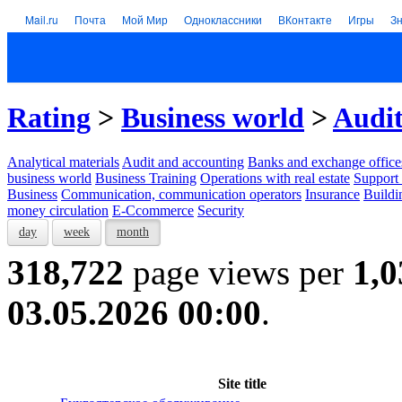
Mail.ru
Почта
Мой Мир
Одноклассники
ВКонтакте
Игры
З
Rating
>
Business world
>
Audit
Analytical materials
Audit and accounting
Banks and exchange office
business world
Business Training
Operations with real estate
Support 
Business
Communication, communication operators
Insurance
Buildi
money circulation
E-Ccommerce
Security
day
week
month
318,722
page views per
1,0
03.05.2026 00:00
.
Site title