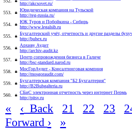
552.
http://akcsovet.ru/
Юридическая компания на Тульской
553.
http://reg-russia.ru/
ЮК Туров и Побойкина - Сибирь
554.
http://www.legalsib.ru
Бухгалтерский учёт, отчетность и другие разделы буху
555.
http://buhex.ru
Архиву Аудит
556.
http://archiv-audit.kz
Центр сопровождения бизнеса в Галиче
557.
http://bsc-standard.narod.ru
МосГорАудит - Консалтинговая компния
558.
http://mosgoraudit.com/
Бухгалтерская компания "Б2 Бухгалтерия"
559.
http://B2Buhgalteria.ru
СБиС электронная отчетность через интернет Пермь
560.
http://pitsv.ru
«
‹
Back
21
22
23
2
›
»
Forward