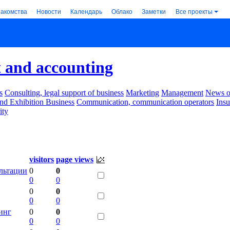
накомства
Новости
Календарь
Облако
Заметки
Все проекты
 and accounting
s
Consulting, legal support of business
Marketing
Management
News of
nd Exhibition Business
Communication, communication operators
Ins
ity
visitors
page views
ультации
0
0
0
0
0
0
0
0
тинг
0
0
0
0