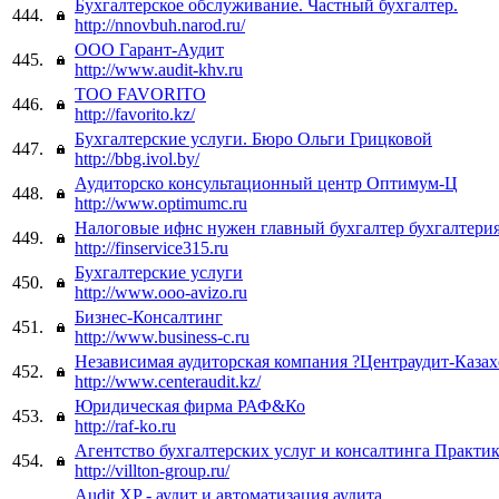
Бухгалтерское обслуживание. Частный бухгалтер.
444.
http://nnovbuh.narod.ru/
ООО Гарант-Аудит
445.
http://www.audit-khv.ru
TОО FAVORITO
446.
http://favorito.kz/
Бухгалтерские услуги. Бюро Ольги Грицковой
447.
http://bbg.ivol.by/
Аудиторско консультационный центр Оптимум-Ц
448.
http://www.optimumc.ru
Налоговые ифнс нужен главный бухгалтер бухгалтери
449.
http://finservice315.ru
Бухгалтерские услуги
450.
http://www.ooo-avizo.ru
Бизнес-Консалтинг
451.
http://www.business-c.ru
Независимая аудиторская компания ?Центраудит-Казах
452.
http://www.centeraudit.kz/
Юридическая фирма РАФ&Ко
453.
http://raf-ko.ru
Агентство бухгалтерских услуг и консалтинга Практи
454.
http://villton-group.ru/
Audit XP - аудит и автоматизация аудита.