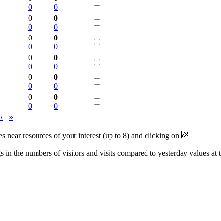
0
0
0
0
0
0
0
0
0
0
0
0
0
0
0
0
0
0
0
0
0
0
›
»
near resources of your interest (up to 8) and clicking on
 in the numbers of visitors and visits compared to yesterday values at 