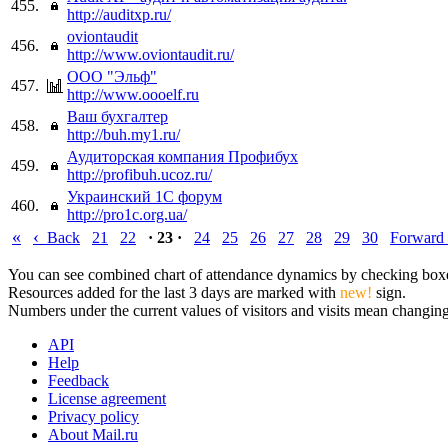
455.
http://auditxp.ru/
oviontaudit
456.
http://www.oviontaudit.ru/
ООО "Эльф"
457.
http://www.oooelf.ru
Ваш бухгалтер
458.
http://buh.my1.ru/
Аудиторская компания Профибух
459.
http://profibuh.ucoz.ru/
Украинский 1С форум
460.
http://pro1c.org.ua/
«
‹
Back
21
22
· 23 ·
24
25
26
27
28
29
30
Forward
You can see combined chart of attendance dynamics by checking boxes 
Resources added for the last 3 days are marked with
new!
sign.
Numbers under the current values of visitors and visits mean changings
API
Help
Feedback
License agreement
Privacy policy
About Mail.ru