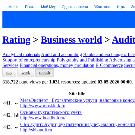
Mail.ru
Почта
Мой Мир
Одноклассники
ВКонтакте
Игры
З
Rating
>
Business world
>
Audit
Analytical materials
Audit and accounting
Banks and exchange office
Support of entrepreneurship
Polygraphy and Publishing
Advertising a
Services
Financial operations, money circulation
E-Ccommerce
Secur
day
week
month
318,722
page views per
1,031
resources; updated
03.05.2026 00:00
.
Site title
МегаЭксперт - Бухгалтерские услуги, налоговые конс
441.
http://www.mosklerk.ru
Основы бухгалтерского учета
442.
http://www.headbuh.ru/
СББ-аудит: Аудит, бухгалтерский учет, налоги, консал
443.
http://sbbaudit.ru