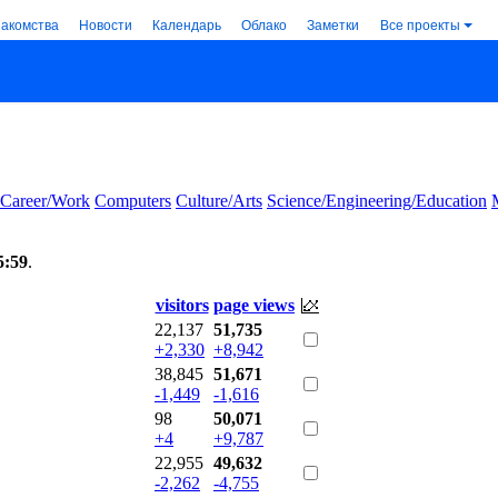
накомства
Новости
Календарь
Облако
Заметки
Все проекты
Career/Work
Computers
Culture/Arts
Science/Engineering/Education
5:59
.
visitors
page views
22,137
51,735
+2,330
+8,942
38,845
51,671
-1,449
-1,616
98
50,071
+4
+9,787
22,955
49,632
-2,262
-4,755