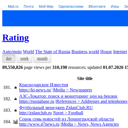
Mail.ru
Почта
Мой Мир
Одноклассники
ВКонтакте
Игры
З
Rating
Auto/moto
World
The State of Russia
Business world
House
Internet
day
week
month
89,550,826
page views per
310,190
resources; updated
01.07.2026 1
Site title
Краснодарские Известия
181.
https://ki-news.ru/
|
Media > Newspapers
АЗС-Локатор: поиск и мониторинг цен на бензин
182.
https://russiabase.ru
|
References > Addresses and telephones
Футбольный менеджер ZidanClub.RU
183.
http://zidanclub.ru
|
Sport > Football
Сорок семь новостей из Ленинградской области
184.
http://www.47news.ru
|
Media > News, News Agencies