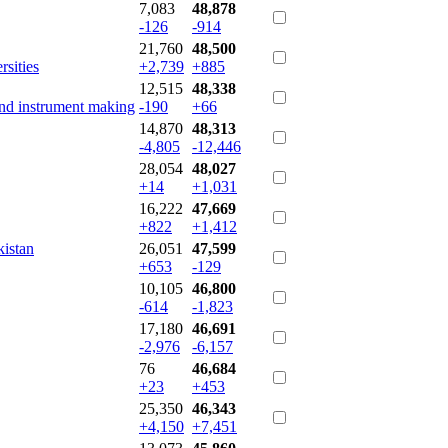
7,083
48,878
-126
-914
21,760
48,500
sities
+2,739
+885
12,515
48,338
and instrument making
-190
+66
14,870
48,313
-4,805
-12,446
28,054
48,027
+14
+1,031
16,222
47,669
+822
+1,412
istan
26,051
47,599
+653
-129
10,105
46,800
-614
-1,823
17,180
46,691
-2,976
-6,157
76
46,684
+23
+453
25,350
46,343
+4,150
+7,451