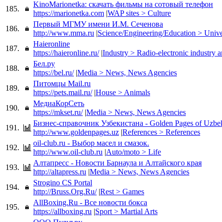
KinoMarionetka: скачать фильмы на сотовый телефон
185.
https://marionetka.com
|
WAP sites > Culture
Первый МГМУ имени И.М. Сеченова
186.
http://www.mma.ru
|
Science/Engineering/Education > Univer
Haieronline
187.
https://haieronline.ru/
|
Industry > Radio-electronic industry 
Бел.ру
188.
https://bel.ru/
|
Media > News, News Agencies
Питомцы Mail.ru
189.
https://pets.mail.ru/
|
House > Animals
МедиаКорСеть
190.
https://mkset.ru/
|
Media > News, News Agencies
Бизнес-справочник Узбекистана - Golden Pages of Uzbek
191.
http://www.goldenpages.uz
|
References > References
oil-club.ru - Выбор масел и смазок.
192.
http://www.oil-club.ru
|
Auto/moto > Life
Алтапресс - Новости Барнаула и Алтайского края
193.
http://altapress.ru
|
Media > News, News Agencies
Strogino CS Portal
194.
http://Bruss.Org.Ru/
|
Rest > Games
AllBoxing.Ru - Все новости бокса
195.
https://allboxing.ru
|
Sport > Martial Arts