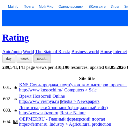
Mail.ru
Почта
Мой Мир
Одноклассники
ВКонтакте
Игры
З
Rating
Auto/moto
World
The State of Russia
Business world
House
Internet
day
week
month
289,541,141
page views per
310,190
resources; updated
03.05.2026 
Site title
KNS Сочи-продажа, ноутбуков, компьютеров, проект...
601.
http://www.knssochi.ru/
|
Computers > Sale
Время Новостей Online
602.
http://www.vremya.ru
|
Media > Newspapers
Ленинградский зоопарк (официальный сайт)
603.
http://www.spbzoo.ru
|
Rest > Nature
ФЕРМЕР.RU - Главный фермерский портал
604.
https://fermer.ru
|
Industry > Agricultural production