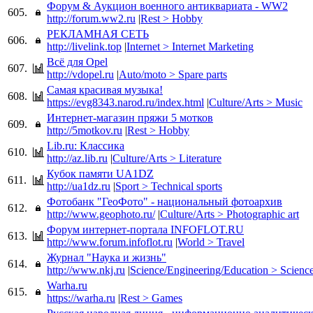
Форум & Аукцион военного антиквариата - WW2
605.
http://forum.ww2.ru
|
Rest > Hobby
РЕКЛАМНАЯ СЕТЬ
606.
http://livelink.top
|
Internet > Internet Marketing
Всё для Opel
607.
http://vdopel.ru
|
Auto/moto > Spare parts
Самая красивая музыка!
608.
https://evg8343.narod.ru/index.html
|
Culture/Arts > Music
Интернет-магазин пряжи 5 мотков
609.
http://5motkov.ru
|
Rest > Hobby
Lib.ru: Классика
610.
http://az.lib.ru
|
Culture/Arts > Literature
Кубок памяти UA1DZ
611.
http://ua1dz.ru
|
Sport > Technical sports
Фотобанк "ГеоФото" - национальный фотоархив
612.
http://www.geophoto.ru/
|
Culture/Arts > Photographic art
Форум интернет-портала INFOFLOT.RU
613.
http://www.forum.infoflot.ru
|
World > Travel
Журнал "Наука и жизнь"
614.
http://www.nkj.ru
|
Science/Engineering/Education > Scien
Warha.ru
615.
https://warha.ru
|
Rest > Games