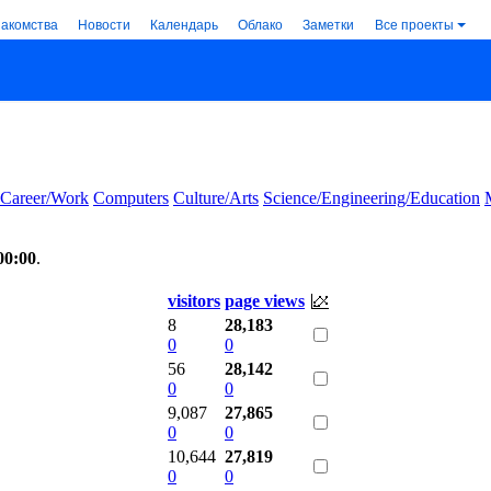
накомства
Новости
Календарь
Облако
Заметки
Все проекты
Career/Work
Computers
Culture/Arts
Science/Engineering/Education
00:00
.
visitors
page views
8
28,183
0
0
56
28,142
0
0
9,087
27,865
0
0
10,644
27,819
0
0