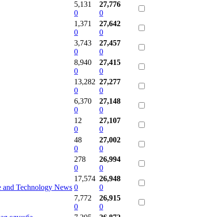
5,131
27,776
0
0
1,371
27,642
0
0
3,743
27,457
0
0
8,940
27,415
0
0
13,282
27,277
0
0
6,370
27,148
0
0
12
27,107
0
0
48
27,002
0
0
278
26,994
0
0
17,574
26,948
ce and Technology News
0
0
7,772
26,915
0
0