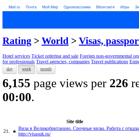
Mail.ru
Почта
Мой Мир
Одноклассники
ВКонтакте
Игры
З
Rating
>
World
>
Visas, passpor
Hotel services
Тicket ordering and sale
Foreign non-governmental org
for professionals
Travel agencies, companies
Travel publications
Emig
day
week
month
6,155
page views per
226
re
00:00
.
Site title
Виза в Великобританию. Срочные визы. Работа с отказа
21.
http://visasuk.ru/