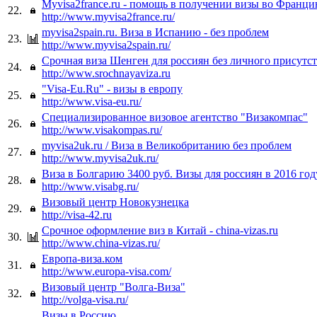
Myvisa2france.ru - помощь в получении визы во Франц
22.
http://www.myvisa2france.ru/
myvisa2spain.ru. Виза в Испанию - без проблем
23.
http://www.myvisa2spain.ru/
Срочная виза Шенген для россиян без личного присутс
24.
http://www.srochnayaviza.ru
"Visa-Eu.Ru" - визы в европу
25.
http://www.visa-eu.ru/
Специализированное визовое агентство "Визакомпас"
26.
http://www.visakompas.ru/
myvisa2uk.ru / Виза в Великобританию без проблем
27.
http://www.myvisa2uk.ru/
Виза в Болгарию 3400 руб. Визы для россиян в 2016 год
28.
http://www.visabg.ru/
Визовый центр Новокузнецка
29.
http://visa-42.ru
Срочное оформление виз в Китай - china-vizas.ru
30.
http://www.china-vizas.ru/
Европа-виза.ком
31.
http://www.europa-visa.com/
Визовый центр "Волга-Виза"
32.
http://volga-visa.ru/
Визы в Россию