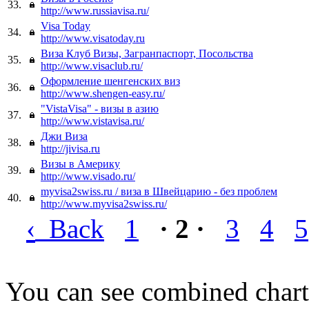
33.
http://www.russiavisa.ru/
Visa Today
34.
http://www.visatoday.ru
Виза Клуб Визы, Загранпаспорт, Посольства
35.
http://www.visaclub.ru/
Оформление шенгенских виз
36.
http://www.shengen-easy.ru/
"VistaVisa" - визы в азию
37.
http://www.vistavisa.ru/
Джи Виза
38.
http://jivisa.ru
Визы в Америку
39.
http://www.visado.ru/
myvisa2swiss.ru / виза в Швейцарию - без проблем
40.
http://www.myvisa2swiss.ru/
‹
Back
1
· 2 ·
3
4
5
You can see combined chart