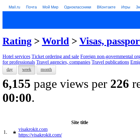
Mail.ru
Почта
Мой Мир
Одноклассники
ВКонтакте
Игры
З
Rating
>
World
>
Visas, passpor
Hotel services
Тicket ordering and sale
Foreign non-governmental org
for professionals
Travel agencies, companies
Travel publications
Emig
day
week
month
6,155
page views per
226
re
00:00
.
Site title
visakrokit.com
1.
https://visakrokit.com/