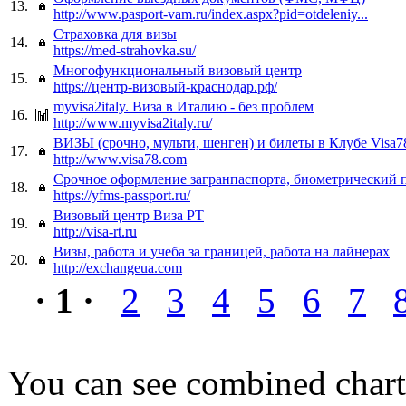
13.
http://www.pasport-vam.ru/index.aspx?pid=otdeleniy...
Страховка для визы
14.
https://med-strahovka.su/
Многофункциональный визовый центр
15.
https://центр-визовый-краснодар.рф/
myvisa2italy. Виза в Италию - без проблем
16.
http://www.myvisa2italy.ru/
ВИЗЫ (срочно, мульти, шенген) и билеты в Клубе Visa7
17.
http://www.visa78.com
Срочное оформление загранпаспорта, биометрический п
18.
https://yfms-passport.ru/
Визовый центр Виза РТ
19.
http://visa-rt.ru
Визы, работа и учеба за границей, работа на лайнерах
20.
http://exchangeua.com
· 1 ·
2
3
4
5
6
7
You can see combined chart