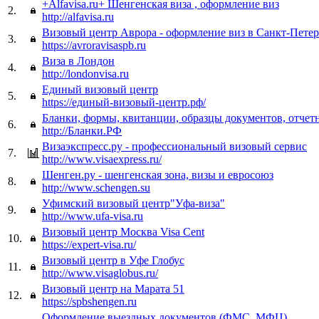
+Alfavisa.ru+ Шенгенская виза , оформление виз
2.
http://alfavisa.ru
Визовый центр Аврора - оформление виз в Санкт-Петер
3.
https://avroravisaspb.ru
Виза в Лондон
4.
http://londonvisa.ru
Единый визовый центр
5.
https://единый-визовый-центр.рф/
Бланки, формы, квитанции, образцы документов, отчет
6.
http://Бланки.РФ
Визаэкспресс.ру - профессиональный визовый сервис
7.
http://www.visaexpress.ru/
Шенген.ру - шенгенская зона, визы и евросоюз
8.
http://www.schengen.su
Уфимский визовый центр"Уфа-виза"
9.
http://www.ufa-visa.ru
Визовый центр Москва Visa Cent
10.
https://expert-visa.ru/
Визовый центр в Уфе Глобус
11.
http://www.visaglobus.ru/
Визовый центр на Марата 51
12.
https://spbshengen.ru
Оформление выездных документов (ФМС, МФЦ)