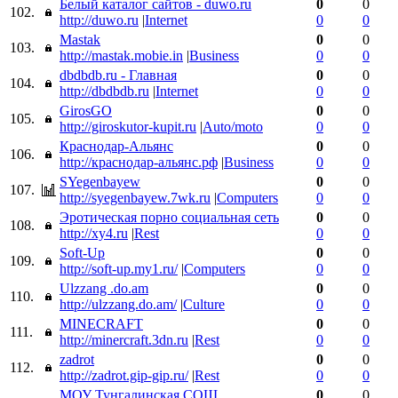
Белый каталог сайтов - duwo.ru
0
0
102.
http://duwo.ru
|
Internet
0
0
Mastak
0
0
103.
http://mastak.mobie.in
|
Business
0
0
dbdbdb.ru - Главная
0
0
104.
http://dbdbdb.ru
|
Internet
0
0
GirosGO
0
0
105.
http://giroskutor-kupit.ru
|
Auto/moto
0
0
Краснодар-Альянс
0
0
106.
http://краснодар-альянс.рф
|
Business
0
0
SYegenbayew
0
0
107.
http://syegenbayew.7wk.ru
|
Computers
0
0
Эротическая порно социальная сеть
0
0
108.
http://xy4.ru
|
Rest
0
0
Soft-Up
0
0
109.
http://soft-up.my1.ru/
|
Computers
0
0
Ulzzang .do.am
0
0
110.
http://ulzzang.do.am/
|
Culture
0
0
MINECRAFT
0
0
111.
http://minercraft.3dn.ru
|
Rest
0
0
zadrot
0
0
112.
http://zadrot.gip-gip.ru/
|
Rest
0
0
МОУ Тунгалинская СОШ
0
0