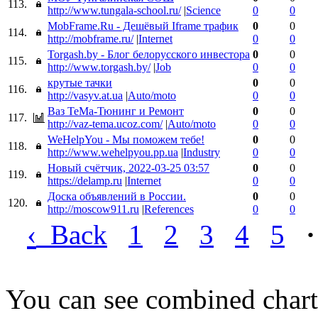
113.
http://www.tungala-school.ru/
|
Science
0
0
MobFrame.Ru - Дешёвый Iframe трафик
0
0
114.
http://mobframe.ru/
|
Internet
0
0
Torgash.by - Блог белорусского инвестора
0
0
115.
http://www.torgash.by/
|
Job
0
0
крутые тачки
0
0
116.
http://vasyv.at.ua
|
Auto/moto
0
0
Ваз ТеМа-Тюнинг и Ремонт
0
0
117.
http://vaz-tema.ucoz.com/
|
Auto/moto
0
0
WeHelpYou - Мы поможем тебе!
0
0
118.
http://www.wehelpyou.pp.ua
|
Industry
0
0
Новый счётчик, 2022-03-25 03:57
0
0
119.
https://delamp.ru
|
Internet
0
0
Доска объявлений в России.
0
0
120.
http://moscow911.ru
|
References
0
0
‹
Back
1
2
3
4
5
·
You can see combined chart