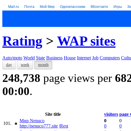
Mail.ru
Почта
Мой Мир
Одноклассники
ВКонтакте
Игры
З
Rating
>
WAP sites
Auto/moto
World
State
Business
House
Internet
Job
Computers
Cultu
day
week
month
248,738
page views per
68
00:00
.
Site title
visitors
page 
Мир Nenuco
0
0
101.
http://nenuco777.site
|
Rest
0
0