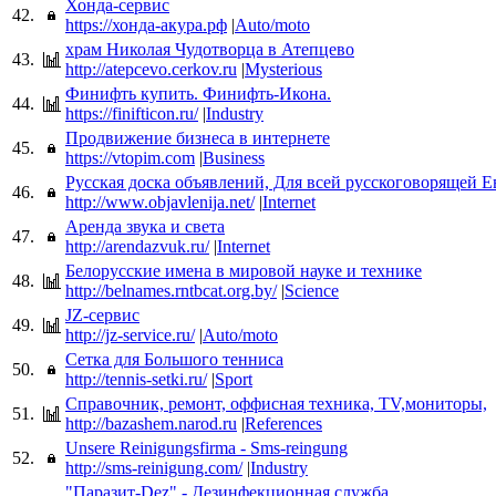
Хонда-сервис
42.
https://хонда-акура.рф
|
Auto/moto
храм Николая Чудотворца в Атепцево
43.
http://atepcevo.cerkov.ru
|
Mysterious
Финифть купить. Финифть-Икона.
44.
https://finifticon.ru/
|
Industry
Продвижение бизнеса в интернете
45.
https://vtopim.com
|
Business
Русская доска объявлений, Для всей русскоговорящей 
46.
http://www.objavlenija.net/
|
Internet
Аренда звука и света
47.
http://arendazvuk.ru/
|
Internet
Белорусские имена в мировой науке и технике
48.
http://belnames.rntbcat.org.by/
|
Science
JZ-сервис
49.
http://jz-service.ru/
|
Auto/moto
Сетка для Большого тенниса
50.
http://tennis-setki.ru/
|
Sport
Справочник, ремонт, оффисная техника, TV,мониторы,
51.
http://bazashem.narod.ru
|
References
Unsere Reinigungsfirma - Sms-reingung
52.
http://sms-reinigung.com/
|
Industry
"Паразит-Dez" - Дезинфекционная служба