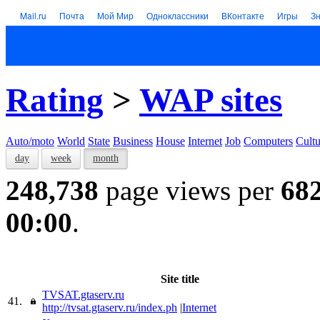
Mail.ru
Почта
Мой Мир
Одноклассники
ВКонтакте
Игры
З
Rating
>
WAP sites
Auto/moto
World
State
Business
House
Internet
Job
Computers
Cultu
day
week
month
248,738
page views per
68
00:00
.
Site title
TVSAT.gtaserv.ru
41.
http://tvsat.gtaserv.ru/index.ph
|
Internet