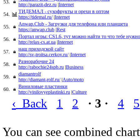
53.
http://parazit-dez.ru
|
Internet
ТИДЕМАЛ - сухофрукты и орехи в оптом
54.
https://tidemal.ru/
|
Internet
Anwap.Club - Загрузки для телефона или планшета
55.
https://anwap.club
|
Rest
Портал игры: CS1.6, тут можно найти то что тебе нужно
56.
http://relax-cs.at.ua
|
Internet
наш приходской сайт
57.
http://sv-troitsa.cerkov.ru/
|
Internet
Разнорабочие 24
58.
http://rabochie24spb.ru
|
Business
diamantrolf
59.
http://diamant-rolf.ru/
|
Auto/moto
Виниловые пластинки
60.
http://vinilovyeplastinki.ru
|
Culture
‹
Back
1
2
· 3 ·
4
5
You can see combined chart