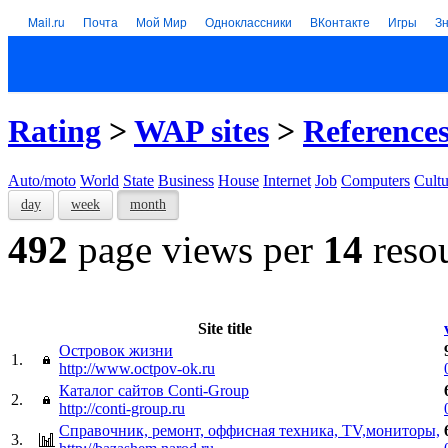
Mail.ru
Почта
Мой Мир
Одноклассники
ВКонтакте
Игры
З
Rating
>
WAP sites
>
Reference
Auto/moto
World
State
Business
House
Internet
Job
Computers
Cultu
day
week
month
492
page views per
14
reso
Site title
Островок жизни
1.
http://www.octpov-ok.ru
Каталог сайтов Conti-Group
2.
http://conti-group.ru
Справочник, ремонт, оффисная техника, TV,мониторы,
3.