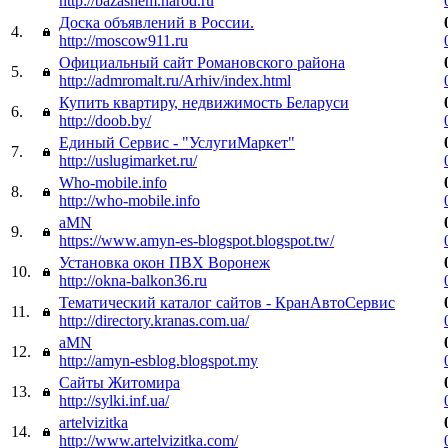
http://bazashem.narod.ru
Доска объявлений в России.
4.
http://moscow911.ru
Официальный сайт Романовского района
5.
http://admromalt.ru/Arhiv/index.html
Купить квартиру, недвижимость Беларуси
6.
http://doob.by/
Единый Сервис - "УслугиМаркет"
7.
http://uslugimarket.ru/
Who-mobile.info
8.
http://who-mobile.info
aMN
9.
https://www.amyn-es-blogspot.blogspot.tw/
Установка окон ПВХ Воронеж
10.
http://okna-balkon36.ru
Тематический каталог сайтов - КранАвтоСервис
11.
http://directory.kranas.com.ua/
aMN
12.
http://amyn-esblog.blogspot.my
Сайты Житомира
13.
http://sylki.inf.ua/
artelvizitka
14.
http://www.artelvizitka.com/