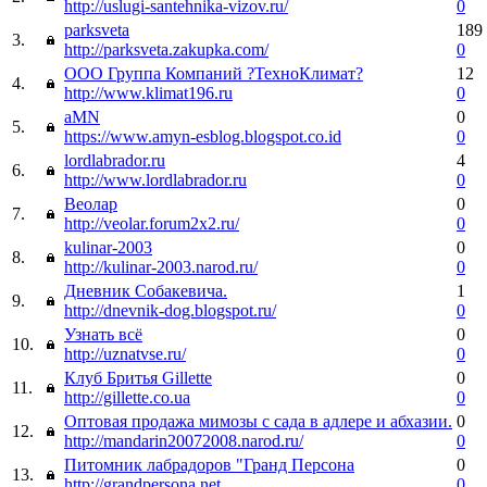
http://uslugi-santehnika-vizov.ru/
0
parksveta
189
3.
http://parksveta.zakupka.com/
0
ООО Группа Компаний ?ТехноКлимат?
12
4.
http://www.klimat196.ru
0
aMN
0
5.
https://www.amyn-esblog.blogspot.co.id
0
lordlabrador.ru
4
6.
http://www.lordlabrador.ru
0
Веолар
0
7.
http://veolar.forum2x2.ru/
0
kulinar-2003
0
8.
http://kulinar-2003.narod.ru/
0
Дневник Собакевича.
1
9.
http://dnevnik-dog.blogspot.ru/
0
Узнать всё
0
10.
http://uznatvse.ru/
0
Клуб Бритья Gillette
0
11.
http://gillette.co.ua
0
Оптовая продажа мимозы с сада в адлере и абхазии.
0
12.
http://mandarin20072008.narod.ru/
0
Питомник лабрадоров "Гранд Персона
0
13.
http://grandpersona.net
0