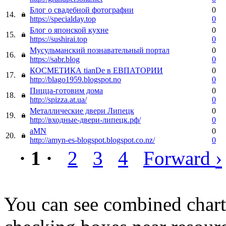
Блог о свадебной фотографии
0
14.
https://specialday.top
0
Блог о японской кухне
0
15.
https://sushirai.top
0
Мусульманский познавательный портал
0
16.
https://sabr.blog
0
КОСМЕТИКА tianDe в ЕВПАТОРИИ
0
17.
http://blago1959.blogspot.no
0
Пицца-готовим дома
0
18.
http://spizza.at.ua/
0
Металлические двери Липецк
0
19.
http://входные-двери-липецк.рф/
0
aMN
0
20.
http://amyn-es-blogspot.blogspot.co.nz/
0
›
· 1 ·
2
3
4
Forward
You can see combined chart