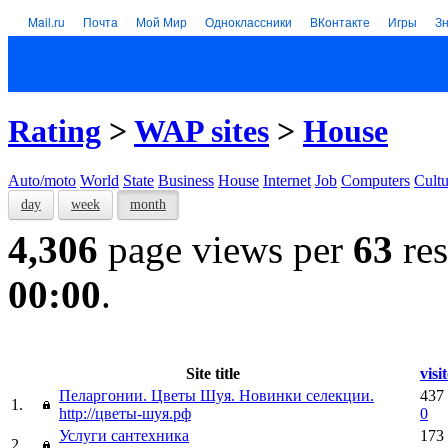
Mail.ru
Почта
Мой Мир
Одноклассники
ВКонтакте
Игры
З
Rating
>
WAP sites
>
House
Auto/moto
World
State
Business
House
Internet
Job
Computers
Cultu
day
week
month
4,306
page views per
63
res
00:00
.
Site title
visi
Пеларгонии. Цветы Шуя. Новинки селекции.
437
1.
http://цветы-шуя.рф
0
Услуги сантехника
173
2.