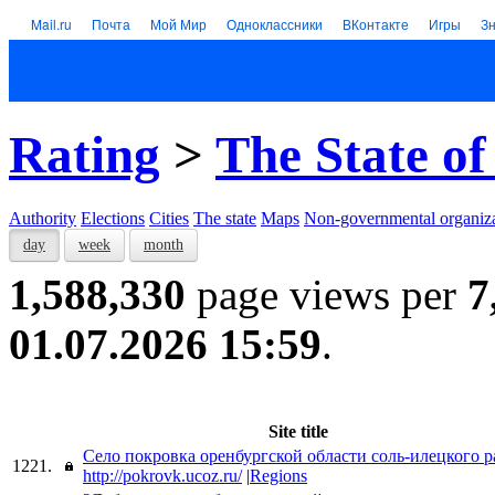
Mail.ru
Почта
Мой Мир
Одноклассники
ВКонтакте
Игры
З
Rating
>
The State of
Authority
Elections
Cities
The state
Maps
Non-governmental organiza
day
week
month
1,588,330
page views per
7
01.07.2026 15:59
.
Site title
Село покровка оренбургской области соль-илецкого 
1221.
http://pokrovk.ucoz.ru/
|
Regions