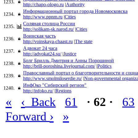
1233.
http://chapo-ologo.ru
|
Authority
Информационный портал города Новомосковска
1234.
http://www.ppnm.ru
|
Cities
Соляная столица России
1235.
http://solikam-sk.narod.ru/
|
Cities
Воинская часть
1236.
http://voinskaya-chaast.ru
|
The state
Адвокат 24 часа
1237.
http://advokat24.su/
|
Justice
Болг Брилль Дмитрия и Анны Порошиной
1238.
http://brill-poroshina.livejournal.com/
|
Politics
Православный портал о благотворительности и социа
1239.
http://www.smolmiloserdie.ru/
|
Non-governmental organiza
ИнфОко "Сибирский регион"
1240.
http://infoko.ru/
|
Regions
«
‹
Back
61
· 62 ·
63
›
»
Forward