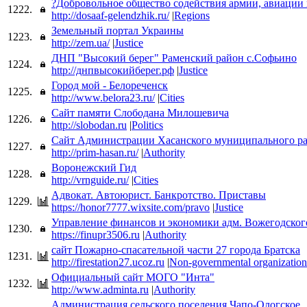
?Добровольное общество содействия армии, авиации 
1222.
http://dosaaf-gelendzhik.ru/
|
Regions
Земельный портал Украины
1223.
http://zem.ua/
|
Justice
ДНП "Высокий берег" Раменский район с.Софьино
1224.
http://днпвысокийберег.рф
|
Justice
Город мой - Белореченск
1225.
http://www.belora23.ru/
|
Cities
Сайт памяти Слободана Милошевича
1226.
http://slobodan.ru
|
Politics
Сайт Администрации Хасанского муниципального р
1227.
http://prim-hasan.ru/
|
Authority
Воронежский Гид
1228.
http://vrnguide.ru/
|
Cities
Адвокат. Автоюрист. Банкротство. Приставы
1229.
https://honor7777.wixsite.com/pravo
|
Justice
Управление финансов и экономики адм. Вожегодско
1230.
https://finupr3506.ru
|
Authority
сайт Пожарно-спасательной части 27 города Братска
1231.
http://firestation27.ucoz.ru
|
Non-governmental organization
Официальный сайт МОГО "Инта"
1232.
http://www.adminta.ru
|
Authority
Администрация сельского поселения Чапо-Ологское