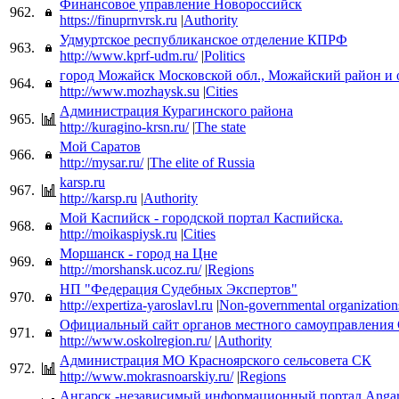
Финансовое управление Новороссийск
962.
https://finuprnvrsk.ru
|
Authority
Удмуртское республиканское отделение КПРФ
963.
http://www.kprf-udm.ru/
|
Politics
город Можайск Московской обл., Можайский район и 
964.
http://www.mozhaysk.su
|
Cities
Администрация Курагинского района
965.
http://kuragino-krsn.ru/
|
The state
Мой Саратов
966.
http://mysar.ru/
|
The elite of Russia
karsp.ru
967.
http://karsp.ru
|
Authority
Мой Каспийск - городской портал Каспийска.
968.
http://moikaspiysk.ru
|
Cities
Моршанск - город на Цне
969.
http://morshansk.ucoz.ru/
|
Regions
НП "Федерация Судебных Экспертов"
970.
http://expertiza-yaroslavl.ru
|
Non-governmental organization
Официальный сайт органов местного самоуправления 
971.
http://www.oskolregion.ru/
|
Authority
Администрация МО Красноярского сельсовета СК
972.
http://www.mokrasnoarskiy.ru/
|
Regions
Ангарск -независимый информационный портал Angars