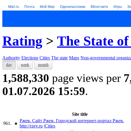
Mail.ru
Почта
Мой Мир
Одноклассники
ВКонтакте
Игры
З
Rating
>
The State of
Authority
Elections
Cities
The state
Maps
Non-governmental organiza
day
week
month
1,588,330
page views per
7
01.07.2026 15:59
.
Site title
Ржев. Сайт Ржев. Городской интернет-портал Ржев.
961.
http://rzev.ru
|
Cities