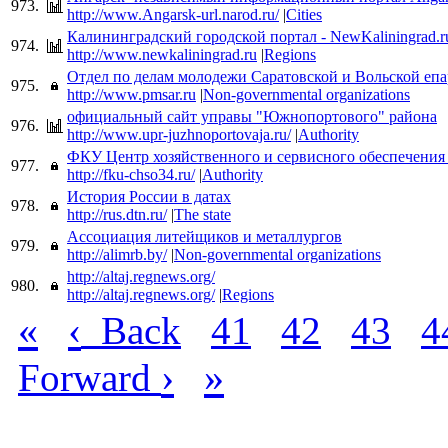
973.
http://www.Angarsk-url.narod.ru/
|
Cities
Калининградский городской портал - NewKaliningrad.r
974.
http://www.newkaliningrad.ru
|
Regions
Отдел по делам молодежи Саратовской и Вольской еп
975.
http://www.pmsar.ru
|
Non-governmental organizations
официальный сайт управы "Южнопортового" района
976.
http://www.upr-juzhnoportovaja.ru/
|
Authority
ФКУ Центр хозяйственного и сервисного обеспечени
977.
http://fku-chso34.ru/
|
Authority
История России в датах
978.
http://rus.dtn.ru/
|
The state
Ассоциация литейщиков и металлургов
979.
http://alimrb.by/
|
Non-governmental organizations
http://altaj.regnews.org/
980.
http://altaj.regnews.org/
|
Regions
«
‹
Back
41
42
43
4
›
»
Forward