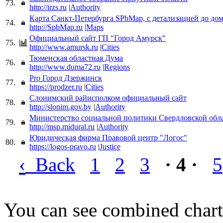
73.
http://irzs.ru
|
Authority
Карта Санкт-Петербурга SPbMap, с детализацией до дом
74.
http://SpbMap.ru
|
Maps
Официальный сайт ГП "Город Амурск"
75.
http://www.amursk.ru
|
Cities
Тюменская областная Дума
76.
http://www.duma72.ru
|
Regions
Pro Город Дзержинск
77.
https://prodzer.ru
|
Cities
Слонимский райисполком официальный сайт
78.
http://slonim.gov.by
|
Authority
Министерство социальной политики Свердловской обл
79.
http://msp.midural.ru
|
Authority
Юридическая фирма Правовой центр "Логос"
80.
https://logos-pravo.ru
|
Justice
‹
Back
1
2
3
· 4 ·
5
You can see combined chart