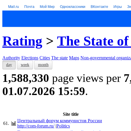
Mail.ru
Почта
Мой Мир
Одноклассники
ВКонтакте
Игры
З
Rating
>
The State of
Authority
Elections
Cities
The state
Maps
Non-governmental organiza
day
week
month
1,588,330
page views per
7
01.07.2026 15:59
.
Site title
Центральный форум коммунистов России
61.
http://com-forum.ru/
|
Politics