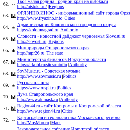
Твоя малая родина - родной край на uistoka.ru
62.
http://uistoka.ru/
|
Regions
ФРЯЗИНО.ИНФО - информационный сайт города Фря
63.
http://www.fryazino.info
|
Cities
Администрация Коломенского городского округа
64.
https://kolomnagrad.ru
|
Authority
Словости - новостной дайджест черноземья Slovosti.ru
65.
http://slovosti.ru
|
Regions
Минприроды Ставропольского края
66.
http://mpr26.ru
|
The state
Министерство финансов Иркутской области
67.
https://irkobl.ru/sites/minfin
|
Authority
SovMusic.ru - Советская музыка
68.
http://www.sovmusic.ru
|
Politics
Русская планета
69.
https://www.rusplt.ru
|
Politics
Дума Ставропольского края
70.
http://www.dumask.ru
|
Authority
Region44.ru - сайт Костромы и Костромской области
71.
http://www.region44.ru
|
Cities
Картография и гео-аналитика Московского региона
72.
http://MosMap.ru
|
Maps
Законодательное собрание Иркутской области