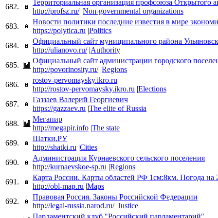
Территориальная организация профсоюза Открытого 
682.
http://profsz.ru/
|
Non-governmental organizations
Новости политики последние известия в мире эконом
683.
https://polytica.ru
|
Politics
Официальный сайт муниципального района Ульяновс
684.
http://ulianovo.ru/
|
Authority
Официальный сайт администрации городского поселен
685.
http://povorinosity.ru/
|
Regions
rostov-pervomaysky.ikro.ru
686.
http://rostov-pervomaysky.ikro.ru
|
Elections
Газзаев Валерий Георгиевич
687.
https://gazzaev.ru
|
The elite of Russia
Мегапир
688.
http://megapir.info
|
The state
Шатки.РУ
689.
http://shatki.ru
|
Cities
Администрация Курнаевского сельского поселения
690.
http://kurnaevskoe-sp.ru
|
Regions
Карта России. Карты областей РФ 1см:8км. Погода на 
691.
http://obl-map.ru
|
Maps
Правовая Россия. Законы Российской Федерации
692.
http://legal-russia.narod.ru/
|
Justice
Парламентский клуб "Российский парламентарий"