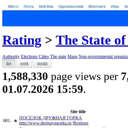
Mail.ru
Почта
Мой Мир
Одноклассники
ВКонтакте
Игры
З
Rating
>
The State of
Authority
Elections
Cities
The state
Maps
Non-governmental organiza
day
week
month
1,588,330
page views per
7
01.07.2026 15:59
.
Site title
ПОСЕЛОК ДРУЖНАЯ ГОРКА
681.
http://www.drujnayagorka.ru
|
Regions