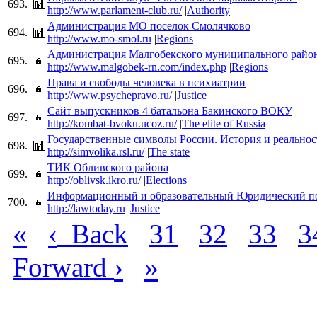
693.
http://www.parlament-club.ru/
|
Authority
Администрация МО поселок Смолячково
694.
http://www.mo-smol.ru
|
Regions
Администрация Малгобекского муниципального райо
695.
http://www.malgobek-rn.com/index.php
|
Regions
Права и свободы человека в психиатрии
696.
http://www.psychepravo.ru/
|
Justice
Сайт выпускников 4 батальона Бакинского ВОКУ
697.
http://kombat-bvoku.ucoz.ru/
|
The elite of Russia
Государственные символы России. История и реальнос
698.
http://simvolika.rsl.ru/
|
The state
ТИК Обливского района
699.
http://oblivsk.ikro.ru/
|
Elections
Информационный и образовательный Юридический п
700.
http://lawtoday.ru
|
Justice
«
‹
Back
31
32
33
3
›
»
Forward