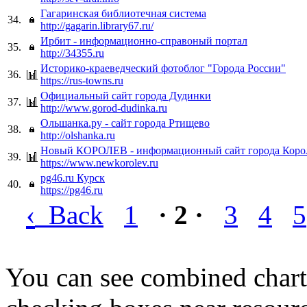
Гагаринская библиотечная система
34.
http://gagarin.library67.ru/
Ирбит - информационно-справоный портал
35.
http://34355.ru
Историко-краеведческий фотоблог "Города России"
36.
https://rus-towns.ru
Официальный сайт города Дудинки
37.
http://www.gorod-dudinka.ru
Ольшанка.ру - сайт города Ртищево
38.
http://olshanka.ru
Новый КОРОЛЕВ - информационный сайт города Коро
39.
https://www.newkorolev.ru
pg46.ru Курск
40.
https://pg46.ru
‹
Back
1
· 2 ·
3
4
5
You can see combined chart