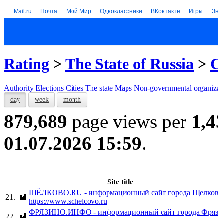
Mail.ru
Почта
Мой Мир
Одноклассники
ВКонтакте
Игры
З
Rating
>
The State of Russia
>
C
Authority
Elections
Cities
The state
Maps
Non-governmental organiza
day
week
month
879,689
page views per
1,4
01.07.2026 15:59
.
Site title
ЩЁЛКОВО.RU - информационный сайт города Щелко
21.
https://www.schelcovo.ru
ФРЯЗИНО.ИНФО - информационный сайт города Фря
22.