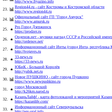
http://www.fryazino.info
Region44.ru - сайт Костромы и Костромской области
23.
http://www.region44.ru
Официальный сайт ГП "Город Амурск"
24.
http://www.amursk.ru
Pro Город Дзержинск
25.
https://prodzer.ru
Орденов.нет - муляжи наград СССР и Российской импе
26.
http://ordenov.net/
Информационный сайт Инты (город Инта, республика 
27.
http://tvojaves.ru
33-news.ru
28.
https://33-news.ru
ЮБиК - Большой Королёв
29.
http://yubik.net.ru
Новое ПУШКИНО - сайт города Пушкино
30.
https://www.newpushkino.ru
город Московский
31.
http://k26km.narod.ru
КазаньЛайф! - карта фотолокаций и мероприятий Казан
32.
https://kazanlife.com/
Информационный сайт Североуральска
33.
http://sev-ural.info