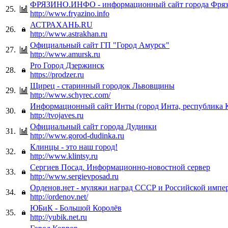
ФРЯЗИНО.ИНФО - информационный сайт города Фря
25.
http://www.fryazino.info
АСТРАХАНЬ.RU
26.
http://www.astrakhan.ru
Официальный сайт ГП "Город Амурск"
27.
http://www.amursk.ru
Pro Город Дзержинск
28.
https://prodzer.ru
Щирец - старинный городок Львовщины
29.
http://www.schyrec.com/
Информационный сайт Инты (город Инта, республика 
30.
http://tvojaves.ru
Официальный сайт города Дудинки
31.
http://www.gorod-dudinka.ru
Клинцы - это наш город!
32.
http://www.klintsy.ru
Сергиев Посад. Информационно-новостной сервер
33.
http://www.sergievposad.ru
Орденов.нет - муляжи наград СССР и Российской импе
34.
http://ordenov.net/
ЮБиК - Большой Королёв
35.
http://yubik.net.ru