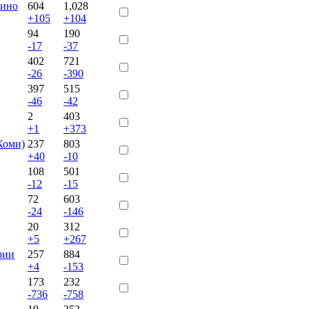
зино
604
1,028
+105
+104
94
190
-17
-37
402
721
-26
-390
397
515
-46
-42
2
403
+1
+373
Коми)
237
803
+40
-10
108
501
-12
-15
72
603
-24
-146
20
312
+5
+267
рии
257
884
+4
-153
173
232
-736
-758