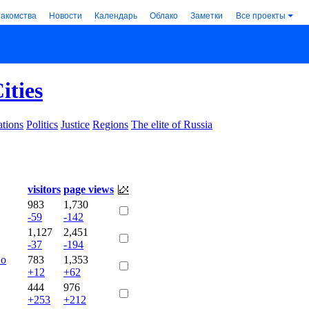
накомства
Новости
Календарь
Облако
Заметки
Все проекты
ities
tions
Politics
Justice
Regions
The elite of Russia
visitors
page views
983
1,730
-59
-142
1,127
2,451
-37
-194
во
783
1,353
+12
+62
444
976
+253
+212