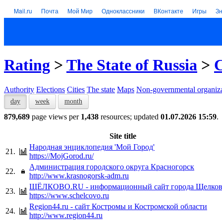
Mail.ru
Почта
Мой Мир
Одноклассники
ВКонтакте
Игры
З
Rating
>
The State of Russia
>
C
Authority
Elections
Cities
The state
Maps
Non-governmental organiza
day
week
month
879,689
page views per
1,438
resources; updated
01.07.2026 15:59
.
Site title
Народная энциклопедия 'Мой Город'
21.
https://MojGorod.ru/
Администрация городского округа Красногорск
22.
http://www.krasnogorsk-adm.ru
ЩЁЛКОВО.RU - информационный сайт города Щелко
23.
https://www.schelcovo.ru
Region44.ru - сайт Костромы и Костромской области
24.
http://www.region44.ru