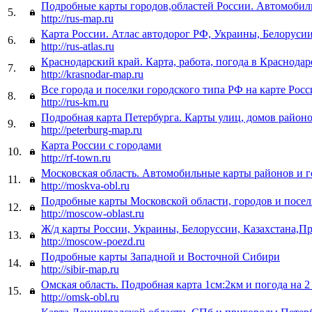
Подробные карты городов,областей России. Автомобил
5.
http://rus-map.ru
Карта России. Атлас автодорог РФ, Украины, Белоруси
6.
http://rus-atlas.ru
Краснодарский край. Карта, работа, погода в Краснодар
7.
http://krasnodar-map.ru
Все города и поселки городского типа РФ на карте Рос
8.
http://rus-km.ru
Подробная карта Петербурга. Карты улиц, домов район
9.
http://peterburg-map.ru
Карта России с городами
10.
http://rf-town.ru
Московская область. Автомобильные карты районов и 
11.
http://moskva-obl.ru
Подробные карты Московской области, городов и посе
12.
http://moscow-oblast.ru
Ж/д карты России, Украины, Белоруссии, Казахстана,П
13.
http://moscow-poezd.ru
Подробные карты Западной и Восточной Сибири
14.
http://sibir-map.ru
Омская область. Подробная карта 1см:2км и погода на 2
15.
http://omsk-obl.ru