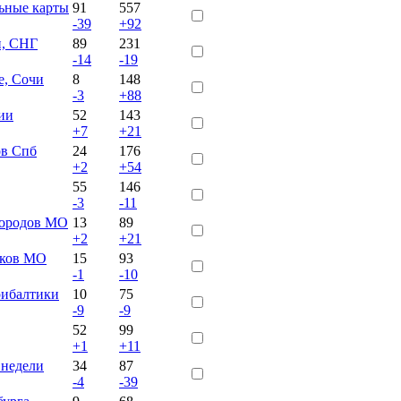
ьные карты
91
557
-39
+92
и, СНГ
89
231
-14
-19
е, Сочи
8
148
-3
+88
сии
52
143
+7
+21
ов Спб
24
176
+2
+54
55
146
-3
-11
городов МО
13
89
+2
+21
лков МО
15
93
-1
-10
рибалтики
10
75
-9
-9
52
99
+1
+11
 недели
34
87
-4
-39