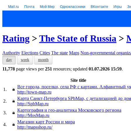
Mail.ru
Почта
Мой Мир
Одноклассники
ВКонтакте
Игры
З
Rating
>
The State of Russia
>
Authority
Elections
Cities
The state
Maps
Non-governmental organiza
day
week
month
11,778
page views per
251
resources; updated
01.07.2026 15:59
.
Site title
Все города, поселки, села РФ с картами. Алфавитный ук
1.
http://town-map.ru
Карта Санкт-Петербурга SPbMap, с детализацией до дом
2.
http://SpbMap.ru
Картография и гео-аналитика Московского региона
3.
http://MosMap.ru
Магазин карт России и мира
4.
http://mapsshop.ru/