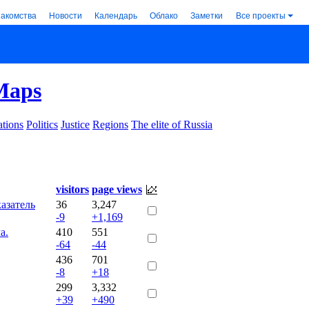
накомства
Новости
Календарь
Облако
Заметки
Все проекты
Maps
tions
Politics
Justice
Regions
The elite of Russia
visitors
page views
азатель
36
3,247
-9
+1,169
а.
410
551
-64
-44
436
701
-8
+18
299
3,332
+39
+490