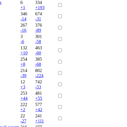
в
6
334
+1
+193
346
674
-14
-31
267
376
-16
-89
3
301
-6
-58
132
463
+10
-60
254
385
+8
-68
214
802
-39
-224
12
742
+3
-53
253
481
+44
+55
222
577
+2
+42
22
241
-27
+111