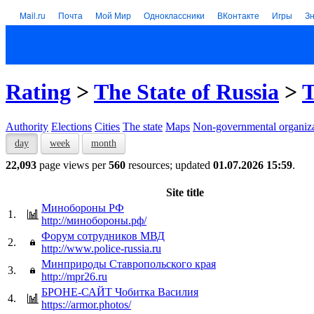
Mail.ru
Почта
Мой Мир
Одноклассники
ВКонтакте
Игры
З
Rating
>
The State of Russia
>
T
Authority
Elections
Cities
The state
Maps
Non-governmental organiza
day
week
month
22,093
page views per
560
resources; updated
01.07.2026 15:59
.
Site title
Минобороны РФ
1.
http://минобороны.рф/
Форум сотрудников МВД
2.
http://www.police-russia.ru
Минприроды Ставропольского края
3.
http://mpr26.ru
БРОНЕ-САЙТ Чобитка Василия
4.
https://armor.photos/