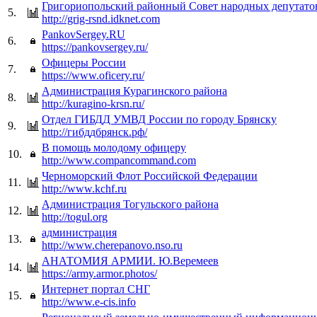
Григориопольский районный Совет народных депутато
5.
http://grig-rsnd.idknet.com
PankovSergey.RU
6.
https://pankovsergey.ru/
Офицеры России
7.
https://www.oficery.ru/
Администрация Курагинского района
8.
http://kuragino-krsn.ru/
Отдел ГИБДД УМВД России по городу Брянску
9.
http://гибддбрянск.рф/
В помощь молодому офицеру
10.
http://www.compancommand.com
Черноморский Флот Российской Федерации
11.
http://www.kchf.ru
Администрация Тогульского района
12.
http://togul.org
администрация
13.
http://www.cherepanovo.nso.ru
АНАТОМИЯ АРМИИ. Ю.Веремеев
14.
https://army.armor.photos/
Интернет портал СНГ
15.
http://www.e-cis.info