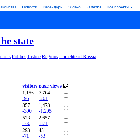
накомства
Новости
Календарь
Облако
Заметки
Все проекты
he state
tions
Politics
Justice
Regions
The elite of Russia
visitors
page views
1,156
7,704
-95
-261
857
1,473
-390
-1,295
573
2,657
+66
-871
293
431
-71
-53