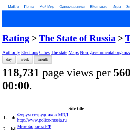
Mail.ru
Почта
Мой Мир
Одноклассники
ВКонтакте
Игры
З
Rating
>
The State of Russia
>
T
Authority
Elections
Cities
The state
Maps
Non-governmental organiza
day
week
month
118,731
page views per
56
00:00
.
Site title
Форум сотрудников МВД
1.
http://www.police-russia.ru
Минобороны РФ
2.