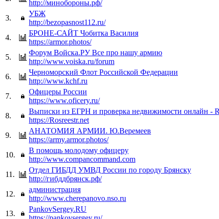
http://минобороны.рф/
УБЖ
3.
http://bezopasnost112.ru/
БРОНЕ-САЙТ Чобитка Василия
4.
https://armor.photos/
Форум Войска.РУ Все про нашу армию
5.
http://www.voiska.ru/forum
Черноморский Флот Российской Федерации
6.
http://www.kchf.ru
Офицеры России
7.
https://www.oficery.ru/
Выписки из ЕГРН и проверка недвижимости онлайн - Ro
8.
https://Rosreestr.net
АНАТОМИЯ АРМИИ. Ю.Веремеев
9.
https://army.armor.photos/
В помощь молодому офицеру
10.
http://www.compancommand.com
Отдел ГИБДД УМВД России по городу Брянску
11.
http://гибддбрянск.рф/
администрация
12.
http://www.cherepanovo.nso.ru
PankovSergey.RU
13.
https://pankovsergey.ru/