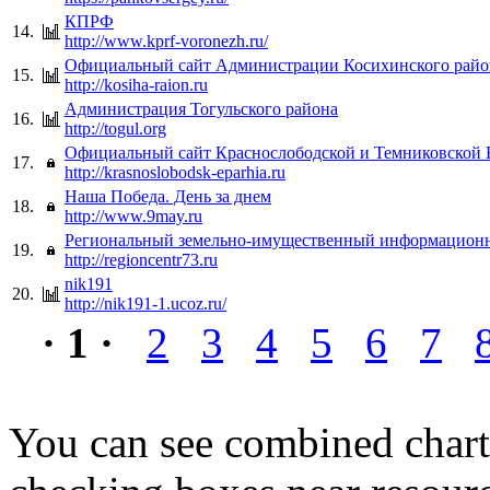
КПРФ
14.
http://www.kprf-voronezh.ru/
Официальный сайт Администрации Косихинского райо
15.
http://kosiha-raion.ru
Администрация Тогульского района
16.
http://togul.org
Официальный сайт Краснослободской и Темниковской
17.
http://krasnoslobodsk-eparhia.ru
Наша Победа. День за днем
18.
http://www.9may.ru
Региональный земельно-имущественный информацион
19.
http://regioncentr73.ru
nik191
20.
http://nik191-1.ucoz.ru/
· 1 ·
2
3
4
5
6
7
You can see combined chart