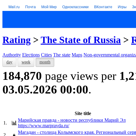
Mail.ru
Почта
Мой Мир
Одноклассники
ВКонтакте
Игры
З
Rating
>
The State of Russia
>
R
Authority
Elections
Cities
The state
Maps
Non-governmental organiza
day
week
month
184,870
page views per
1,2
03.05.2026 00:00
.
Site title
Марийская правда - новости республики Марий Эл
1.
https://www.marpravda.ru/
Магадан - столица Колымского края. Региональный сер
2.