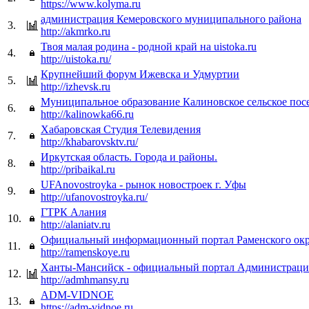
https://www.kolyma.ru
администрация Кемеровского муниципального района
3.
http://akmrko.ru
Твоя малая родина - родной край на uistoka.ru
4.
http://uistoka.ru/
Крупнейший форум Ижевска и Удмуртии
5.
http://izhevsk.ru
Муниципальное образование Калиновское сельское пос
6.
http://kalinowka66.ru
Хабаровская Студия Телевидения
7.
http://khabarovsktv.ru/
Иркутская область. Города и районы.
8.
http://pribaikal.ru
UFAnovostroyka - рынок новостроек г. Уфы
9.
http://ufanovostroyka.ru/
ГТРК Алания
10.
http://alaniatv.ru
Официальный информационный портал Раменского окр
11.
http://ramenskoye.ru
Ханты-Мансийск - официальный портал Администраци
12.
http://admhmansy.ru
ADM-VIDNOE
13.
https://adm-vidnoe.ru