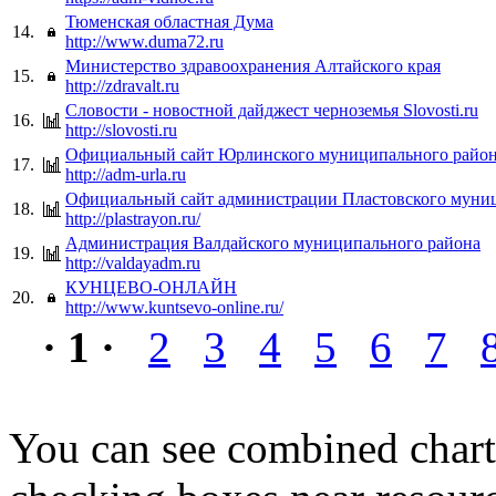
Тюменская областная Дума
14.
http://www.duma72.ru
Министерство здравоохранения Алтайского края
15.
http://zdravalt.ru
Словости - новостной дайджест черноземья Slovosti.ru
16.
http://slovosti.ru
Официальный сайт Юрлинского муниципального райо
17.
http://adm-urla.ru
Официальный сайт администрации Пластовского муни
18.
http://plastrayon.ru/
Администрация Валдайского муниципального района
19.
http://valdayadm.ru
КУНЦЕВО-ОНЛАЙН
20.
http://www.kuntsevo-online.ru/
· 1 ·
2
3
4
5
6
7
You can see combined chart