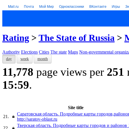
Mail.ru
Почта
Мой Мир
Одноклассники
ВКонтакте
Игры
З
Rating
>
The State of Russia
>
Authority
Elections
Cities
The state
Maps
Non-governmental organiza
day
week
month
11,778
page views per
251
15:59
.
Site title
Саратовская область. Подробные карты городов,районо
21.
http://saratov-oblast.ru
Тверская область. Подробные карты городов и районов 
22.