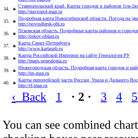
Ставропольский край. Карты городов и районов 1см-2к
34.
http://stavropol-map.ru
Подробная карта Новосибирской области. Погода на дв
35.
http://novosibirsk-obl.ru
Псковская область. Подробные карты районов и городо
36.
http://pskov-oblast.ru
Карта Санкт-Петербурга
37.
http://www.kartaspb.ru
Карты Российской Империи на сайте Генеалогия РУ
38.
http://maps.genealogia.ru
Нижегородская область. Подробная карта городов и ра
39.
http://nn-map.ru
Карты европейской части России, Урала и Дальнего Во
40.
http://rf-map.ru
‹
Back
1
· 2 ·
3
4
5
You can see combined chart