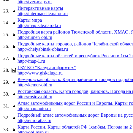
http://tver-maps.ru
Интерактивные карты
23.
http://intermapsite.narod.ru
Карты мира
24.
http://map-site.narod.ru
Подробная карта районов Тюменской области, ХМАО,
25.
http://tumen-obl.ru
Подробные карты городов, районов Челябинской област
26.
http://chelyabinsk-oblast.ru
Подробные карты областей и республик России в 1см 2
27.
http://map-1.ru
ГБУ КО "Калугаинформтех"
28.
http://www.giskaluga.ru
Кемеровская область. Карты районов и городов подроб
29.
http://kemer-obl.ru
Ростовская область. Карта городов, районов. Погода на
30.
http://rostov-obl.ru
Атлас автомобильных дорог России и Европы. Карты г
31.
http://map-auto.ru
Подробный атлас автомобильных дорог Европы на русс
32.
http://euro-atlas.ru
Карта России. Карты областей РФ 1см:8км. Погода на 2
33.
http://obl-map.ru