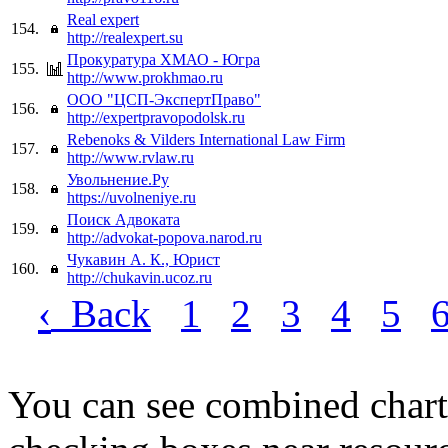
Real expert
154.
http://realexpert.su
Прокуратура ХМАО - Югра
155.
http://www.prokhmao.ru
ООО "ЦСП-ЭкспертПраво"
156.
http://expertpravopodolsk.ru
Rebenoks & Vilders International Law Firm
157.
http://www.rvlaw.ru
Увольнение.Ру
158.
https://uvolneniye.ru
Поиск Адвоката
159.
http://advokat-popova.narod.ru
Чукавин А. К., Юрист
160.
http://chukavin.ucoz.ru
‹
Back
1
2
3
4
5
You can see combined chart