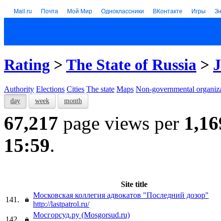
Mail.ru
Почта
Мой Мир
Одноклассники
ВКонтакте
Игры
З
Rating
>
The State of Russia
>
J
Authority
Elections
Cities
The state
Maps
Non-governmental organiza
day
week
month
67,217
page views per
1,16
15:59
.
Site title
Московская коллегия адвокатов "Последний дозор"
141.
http://lastpatrol.ru/
Мосгорсуд.ру (Mosgorsud.ru)
142.