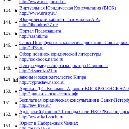
http://www.mosgorsud.ru
Виртуальная Юридическая Консультация (ВЮК)
143.
http://www.uristy.ru/
Юридический кабинет Тихомирова А.А.
144.
http://tihomirov77.ru/
Портал Правозащита
145.
http://zashiti.me
Санкт-Петербургская коллегия адвокатов "Союз адвок
146.
http://ad78.ru
Обзор новинок юридической литературы
147.
http://lookbook.narod.ru
Центр судмедэкспертизы доктора Гаврилова
148.
http://ekspertiza21.ru
законы и законодательство Кипра
149.
http://cypruslaw.narod.ru
Адвокат Д.С. Кизимов. Адвокат ВОСКРЕСЕНСК +7-91
150.
http://адвокат-воскресенск.рф/
Бесплатная юридическая консультация в Санкт-Петерб
151.
http://law-free.ru/
Адлерский филиал ? 1 города Сочи НКО ?Краснодарск
152.
http://www.ka1-sochi.ru
Юрист в Набережных Челнах
153.
http://pravo116.ru