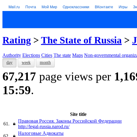
Mail.ru
Почта
Мой Мир
Одноклассники
ВКонтакте
Игры
З
Rating
>
The State of Russia
>
J
Authority
Elections
Cities
The state
Maps
Non-governmental organiza
day
week
month
67,217
page views per
1,16
15:59
.
Site title
Правовая Россия. Законы Российской Федерации
61.
http://legal-russia.narod.ru/
Налоговые Адвокаты
62.