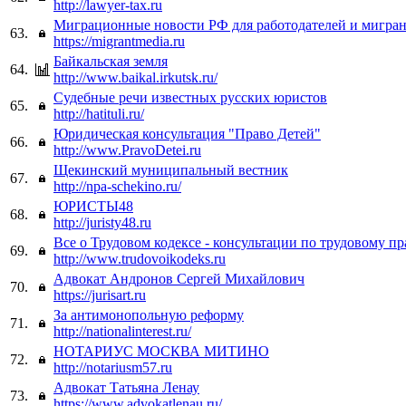
http://lawyer-tax.ru
Миграционные новости РФ для работодателей и мигра
63.
https://migrantmedia.ru
Байкальская земля
64.
http://www.baikal.irkutsk.ru/
Судебные речи известных русских юристов
65.
http://hatituli.ru/
Юридическая консультация "Право Детей"
66.
http://www.PravoDetei.ru
Щекинский муниципальный вестник
67.
http://npa-schekino.ru/
ЮРИСТЫ48
68.
http://juristy48.ru
Все о Трудовом кодексе - консультации по трудовому пр
69.
http://www.trudovoikodeks.ru
Адвокат Андронов Сергей Михайлович
70.
https://jurisart.ru
За антимонопольную реформу
71.
http://nationalinterest.ru/
НОТАРИУС МОСКВА МИТИНО
72.
http://notariusm57.ru
Адвокат Татьяна Ленау
73.
https://www.advokatlenau.ru/