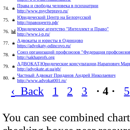
Права и свободы человека в психиатрии
74.
http://www.psychepravo.ru/
Юридический Центр на Белорусской
75.
http://правоцентр.рф/
Юридическое агентство "Интеллект и Право"
76.
http://www.i-p.ru/
Адвокаты и юристы в Одинцово
77.
https://advokaty-odincovo.ru/
Союз организаций профсоюзов "Федерация профсоюзов
78.
http://sakhaprofs.org
АДВОКАТ,Юридические консультации,Нарапович Мар
79.
http://advokate.at.ua/gb/
Частный Адвокат Приданов Андрей Николаевич
80.
http://www.advokat001.ru/
‹
Back
1
2
3
· 4 ·
5
You can see combined chart