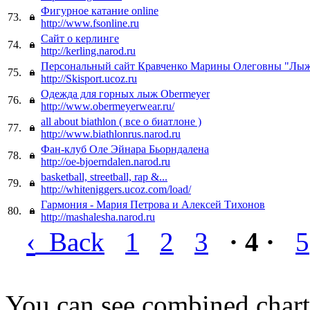
Фигурное катание online
73.
http://www.fsonline.ru
Сайт о керлинге
74.
http://kerling.narod.ru
Персональный сайт Кравченко Марины Олеговны "Лы
75.
http://Skisport.ucoz.ru
Одежда для горных лыж Obermeyer
76.
http://www.obermeyerwear.ru/
all about biathlon ( все о биатлоне )
77.
http://www.biathlonrus.narod.ru
Фан-клуб Оле Эйнара Бьорндалена
78.
http://oe-bjoerndalen.narod.ru
basketball, streetball, rap &...
79.
http://whiteniggers.ucoz.com/load/
Гармония - Мария Петрова и Алексей Тихонов
80.
http://mashalesha.narod.ru
‹
Back
1
2
3
· 4 ·
5
You can see combined chart