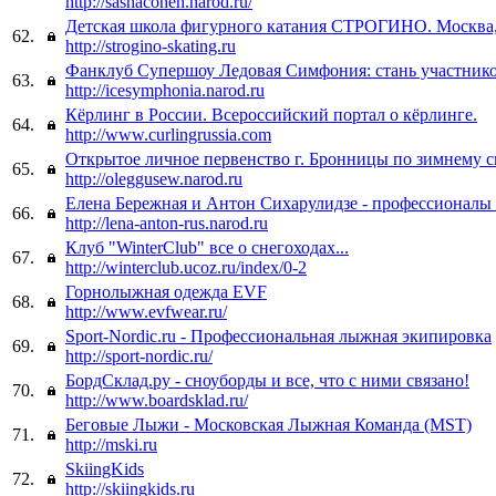
http://sashacohen.narod.ru/
Детская школа фигурного катания СТРОГИНО. Москва
62.
http://strogino-skating.ru
Фанклуб Супершоу Ледовая Симфония: стань участник
63.
http://icesymphonia.narod.ru
Кёрлинг в России. Всероссийский портал о кёрлинге.
64.
http://www.curlingrussia.com
Открытое личное первенство г. Бронницы по зимнему 
65.
http://oleggusew.narod.ru
Елена Бережная и Антон Сихарулидзе - профессионалы 
66.
http://lena-anton-rus.narod.ru
Клуб "WinterClub" все о снегоходах...
67.
http://winterclub.ucoz.ru/index/0-2
Горнолыжная одежда EVF
68.
http://www.evfwear.ru/
Sport-Nordic.ru - Профессиональная лыжная экипировка
69.
http://sport-nordic.ru/
БордСклад.ру - сноуборды и все, что с ними связано!
70.
http://www.boardsklad.ru/
Беговые Лыжи - Московская Лыжная Команда (MST)
71.
http://mski.ru
SkiingKids
72.
http://skiingkids.ru