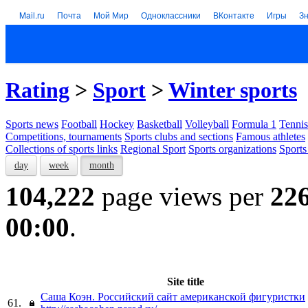
Mail.ru
Почта
Мой Мир
Одноклассники
ВКонтакте
Игры
З
Rating
>
Sport
>
Winter sports
Sports news
Football
Hockey
Basketball
Volleyball
Formula 1
Tennis
Competitions, tournaments
Sports clubs and sections
Famous athletes
Collections of sports links
Regional Sport
Sports organizations
Sports
day
week
month
104,222
page views per
22
00:00
.
Site title
Саша Коэн. Российский сайт американской фигуристки
61.