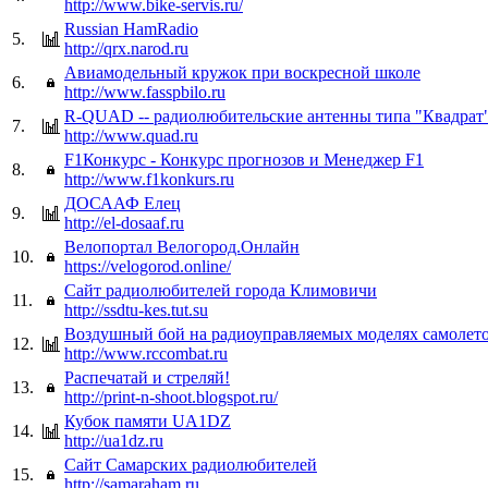
http://www.bike-servis.ru/
Russian HamRadio
5.
http://qrx.narod.ru
Авиамодельный кружок при воскресной школе
6.
http://www.fasspbilo.ru
R-QUAD -- радиолюбительские антенны типа "Квадрат
7.
http://www.quad.ru
F1Конкурс - Конкурс прогнозов и Менеджер F1
8.
http://www.f1konkurs.ru
ДОСААФ Елец
9.
http://el-dosaaf.ru
Велопортал Велогород.Онлайн
10.
https://velogorod.online/
Сайт радиолюбителей города Климовичи
11.
http://ssdtu-kes.tut.su
Воздушный бой на радиоуправляемых моделях самолет
12.
http://www.rccombat.ru
Распечатай и стреляй!
13.
http://print-n-shoot.blogspot.ru/
Кубок памяти UA1DZ
14.
http://ua1dz.ru
Сайт Самарских радиолюбителей
15.
http://samaraham.ru