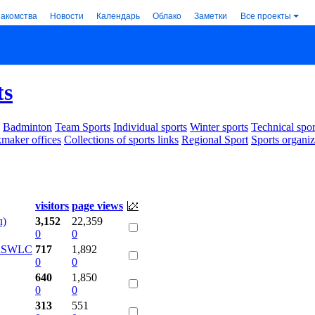
накомства
Новости
Календарь
Облако
Заметки
Все проекты
ts
Badminton
Team Sports
Individual sports
Winter sports
Technical spor
maker offices
Collections of sports links
Regional Sport
Sports organiz
visitors
page views
л)
3,152
22,359
0
0
 RSWLC
717
1,892
0
0
640
1,850
0
0
313
551