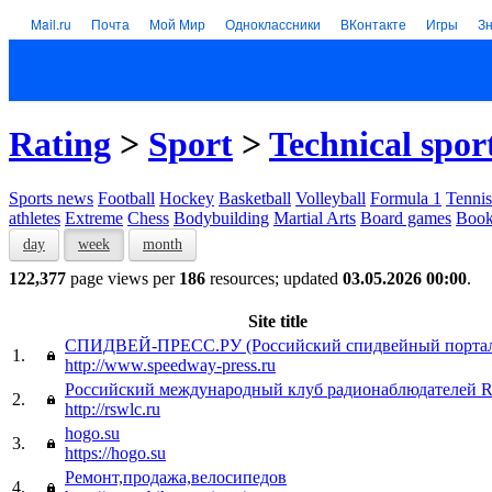
Mail.ru
Почта
Мой Мир
Одноклассники
ВКонтакте
Игры
З
Rating
>
Sport
>
Technical spor
Sports news
Football
Hockey
Basketball
Volleyball
Formula 1
Tennis
athletes
Extreme
Chess
Bodybuilding
Martial Arts
Board games
Book
day
week
month
122,377
page views per
186
resources; updated
03.05.2026 00:00
.
Site title
СПИДВЕЙ-ПРЕСС.РУ (Российский спидвейный порта
1.
http://www.speedway-press.ru
Российский международный клуб радионаблюдателей
2.
http://rswlc.ru
hogo.su
3.
https://hogo.su
Ремонт,продажа,велосипедов
4.