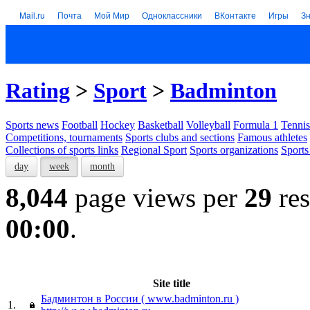
Mail.ru
Почта
Мой Мир
Одноклассники
ВКонтакте
Игры
З
Rating
>
Sport
>
Badminton
Sports news
Football
Hockey
Basketball
Volleyball
Formula 1
Tennis
Competitions, tournaments
Sports clubs and sections
Famous athletes
Collections of sports links
Regional Sport
Sports organizations
Sports
day
week
month
8,044
page views per
29
res
00:00
.
Site title
Бадминтон в России ( www.badminton.ru )
1.