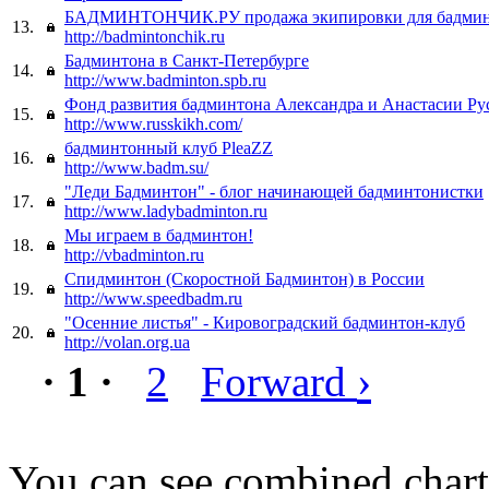
БАДМИНТОНЧИК.РУ продажа экипировки для бадмин
13.
http://badmintonchik.ru
Бадминтона в Санкт-Петербурге
14.
http://www.badminton.spb.ru
Фонд развития бадминтона Александра и Анастасии Ру
15.
http://www.russkikh.com/
бадминтонный клуб PleaZZ
16.
http://www.badm.su/
"Леди Бадминтон" - блог начинающей бадминтонистки
17.
http://www.ladybadminton.ru
Мы играем в бадминтон!
18.
http://vbadminton.ru
Спидминтон (Скоростной Бадминтон) в России
19.
http://www.speedbadm.ru
"Осенние листья" - Кировоградский бадминтон-клуб
20.
http://volan.org.ua
›
· 1 ·
2
Forward
You can see combined chart