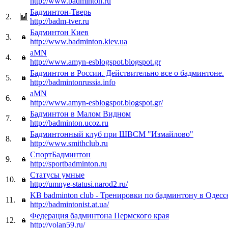
http://www.badminton.ru
Бадминтон-Тверь
2.
http://badm-tver.ru
Бадминтон Киев
3.
http://www.badminton.kiev.ua
aMN
4.
http://www.amyn-esblogspot.blogspot.gr
Бадминтон в России. Действительно все о бадминтоне.
5.
http://badmintonrussia.info
aMN
6.
http://www.amyn-esblogspot.blogspot.gr/
Бадминтон в Малом Видном
7.
http://badminton.ucoz.ru
Бадминтонный клуб при ШВСМ "Измайлово"
8.
http://www.smithclub.ru
СпортБадминтон
9.
http://sportbadminton.ru
Статусы умные
10.
http://umnye-statusi.narod2.ru/
KB badminton club - Тренировки по бадминтону в Одесс
11.
http://badmintonist.at.ua/
Федерация бадминтона Пермского края
12.
http://volan59.ru/