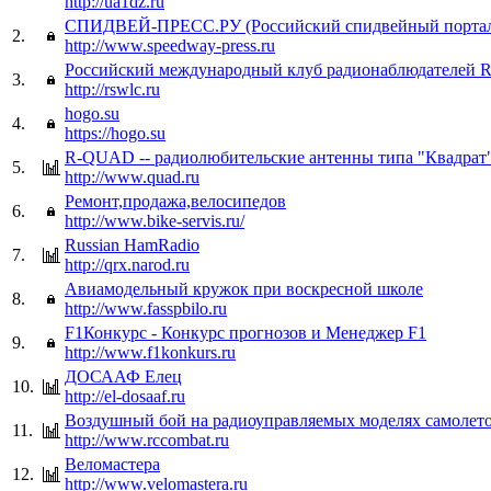
http://ua1dz.ru
СПИДВЕЙ-ПРЕСС.РУ (Российский спидвейный порта
2.
http://www.speedway-press.ru
Российский международный клуб радионаблюдателей
3.
http://rswlc.ru
hogo.su
4.
https://hogo.su
R-QUAD -- радиолюбительские антенны типа "Квадрат
5.
http://www.quad.ru
Ремонт,продажа,велосипедов
6.
http://www.bike-servis.ru/
Russian HamRadio
7.
http://qrx.narod.ru
Авиамодельный кружок при воскресной школе
8.
http://www.fasspbilo.ru
F1Конкурс - Конкурс прогнозов и Менеджер F1
9.
http://www.f1konkurs.ru
ДОСААФ Елец
10.
http://el-dosaaf.ru
Воздушный бой на радиоуправляемых моделях самолет
11.
http://www.rccombat.ru
Веломастера
12.
http://www.velomastera.ru