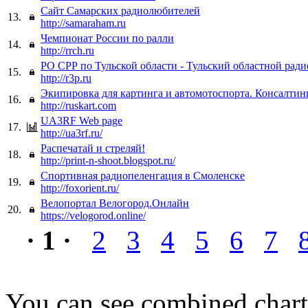
Сайт Самарских радиолюбителей
13.
http://samaraham.ru
Чемпионат России по ралли
14.
http://rrch.ru
РО СРР по Тульской области - Тульский областной рад
15.
http://r3p.ru
Экипировка для картинга и автомотоспорта. Консалтин
16.
http://ruskart.com
UA3RF Web page
17.
http://ua3rf.ru/
Распечатай и стреляй!
18.
http://print-n-shoot.blogspot.ru/
Спортивная радиопеленгация в Смоленске
19.
http://foxorient.ru/
Велопортал Велогород.Онлайн
20.
https://velogorod.online/
· 1 ·
2
3
4
5
6
7
You can see combined chart