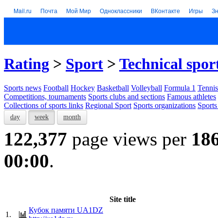
Mail.ru
Почта
Мой Мир
Одноклассники
ВКонтакте
Игры
З
Rating
>
Sport
>
Technical spor
Sports news
Football
Hockey
Basketball
Volleyball
Formula 1
Tennis
Competitions, tournaments
Sports clubs and sections
Famous athletes
Collections of sports links
Regional Sport
Sports organizations
Sports
day
week
month
122,377
page views per
18
00:00
.
Site title
Кубок памяти UA1DZ
1.