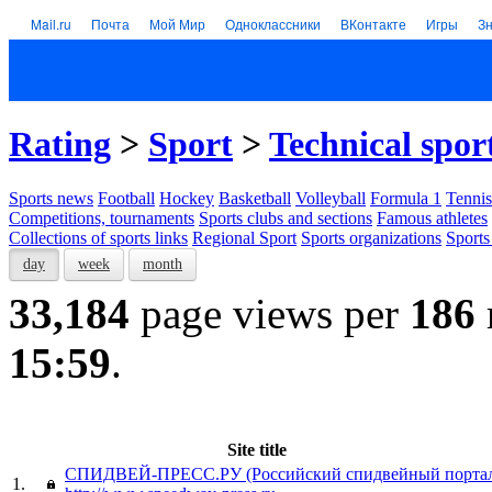
Mail.ru
Почта
Мой Мир
Одноклассники
ВКонтакте
Игры
З
Rating
>
Sport
>
Technical spor
Sports news
Football
Hockey
Basketball
Volleyball
Formula 1
Tennis
Competitions, tournaments
Sports clubs and sections
Famous athletes
Collections of sports links
Regional Sport
Sports organizations
Sports
day
week
month
33,184
page views per
186
15:59
.
Site title
СПИДВЕЙ-ПРЕСС.РУ (Российский спидвейный порта
1.