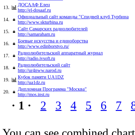
ДОСААФ Елец
13.
http://el-dosaaf.ru
Официальный сайт команды "Спидвей клуб Турбина
14.
http://www.skturbina.ru
Сайт Самарских радиолюбителей
15.
http://samaraham.ru
Боевые искусства и единоборства
16.
http://www.edinborstvo.ru/
Радиолюбительский аппаратный журнал
17.
http://radio.ivsoft.ru
Радиолюбительский сайт
18.
http://ur4nww.narod.ru
Кубок памяти UA1DZ
19.
http://ua1dz.ru
Дипломная Программа "Москва"
20.
http://mos.inst.ru
· 1 ·
2
3
4
5
6
7
You can see combined chart