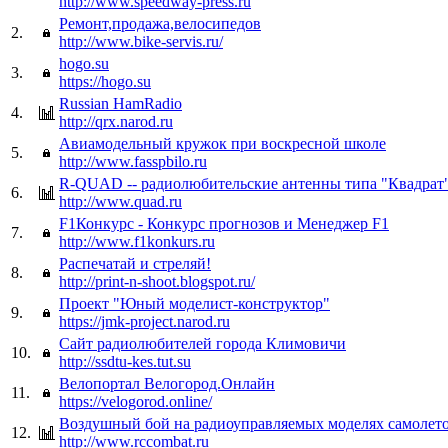
http://www.speedway-press.ru
Ремонт,продажа,велосипедов
2.
http://www.bike-servis.ru/
hogo.su
3.
https://hogo.su
Russian HamRadio
4.
http://qrx.narod.ru
Авиамодельный кружок при воскресной школе
5.
http://www.fasspbilo.ru
R-QUAD -- радиолюбительские антенны типа "Квадрат
6.
http://www.quad.ru
F1Конкурс - Конкурс прогнозов и Менеджер F1
7.
http://www.f1konkurs.ru
Распечатай и стреляй!
8.
http://print-n-shoot.blogspot.ru/
Проект "Юный моделист-конструктор"
9.
https://jmk-project.narod.ru
Сайт радиолюбителей города Климовичи
10.
http://ssdtu-kes.tut.su
Велопортал Велогород.Онлайн
11.
https://velogorod.online/
Воздушный бой на радиоуправляемых моделях самолет
12.
http://www.rccombat.ru