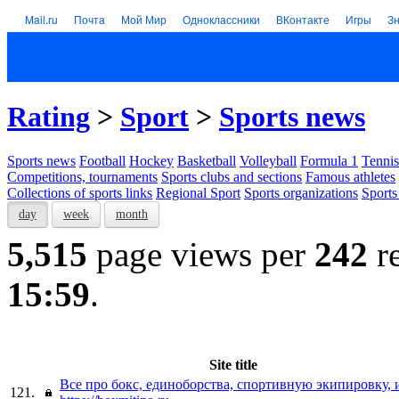
Mail.ru
Почта
Мой Мир
Одноклассники
ВКонтакте
Игры
З
Rating
>
Sport
>
Sports news
Sports news
Football
Hockey
Basketball
Volleyball
Formula 1
Tennis
Competitions, tournaments
Sports clubs and sections
Famous athletes
Collections of sports links
Regional Sport
Sports organizations
Sports
day
week
month
5,515
page views per
242
re
15:59
.
Site title
Все про бокс, единоборства, спортивную экипировку, 
121.