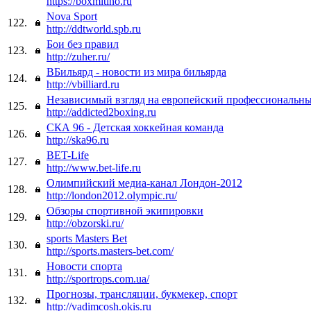
https://boxmitino.ru
Nova Sport
122.
http://ddtworld.spb.ru
Бои без правил
123.
http://zuher.ru/
ВБильярд - новости из мира бильярда
124.
http://vbilliard.ru
Независимый взгляд на европейский профессиональны
125.
http://addicted2boxing.ru
СКА 96 - Детская хоккейная команда
126.
http://ska96.ru
BET-Life
127.
http://www.bet-life.ru
Олимпийский медиа-канал Лондон-2012
128.
http://london2012.olympic.ru/
Обзоры спортивной экипировки
129.
http://obzorski.ru/
sports Masters Bet
130.
http://sports.masters-bet.com/
Новости спорта
131.
http://sportrops.com.ua/
Прогнозы, трансляции, букмекер, спорт
132.
http://vadimcosh.okis.ru