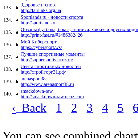
Здоровье и спорт
133.
http://fairlinks.org.ua
Sportlands.ru - новости спорта
134.
http://sportlands.ru
Обзоры футбола, бокса, тенниса, хоккея и других видо
135.
http://print-fast.ru/#1486382426
Мой Киберспорт
136.
https://cybersport.ws/
Лучшие спортивные моменты
137.
http://suppersports.ucoz.ru/
Лента спортивных новостей
138.
http://стройторг31.рф/
arenasport38
139.
http://www.arenasport38.ru
smackdown-raw
140.
http://smackdown-raw.ucoz.com
‹
Back
1
2
3
4
5
You can see combined chart