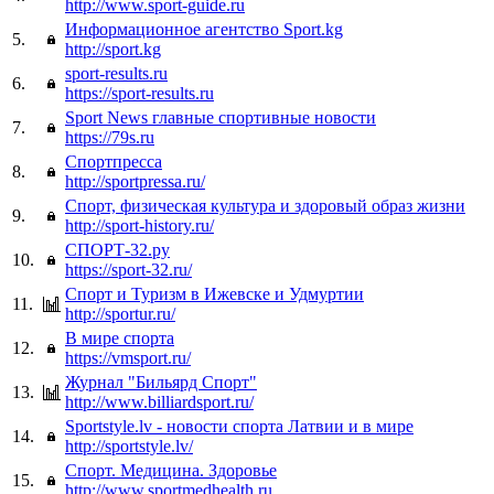
http://www.sport-guide.ru
Информационное агентство Sport.kg
5.
http://sport.kg
sport-results.ru
6.
https://sport-results.ru
Sport News главные спортивные новости
7.
https://79s.ru
Спортпресса
8.
http://sportpressa.ru/
Спорт, физическая культура и здоровый образ жизни
9.
http://sport-history.ru/
СПОРТ-32.ру
10.
https://sport-32.ru/
Спорт и Туризм в Ижевске и Удмуртии
11.
http://sportur.ru/
В мире спорта
12.
https://vmsport.ru/
Журнал "Бильярд Спорт"
13.
http://www.billiardsport.ru/
Sportstyle.lv - новости спорта Латвии и в мире
14.
http://sportstyle.lv/
Спорт. Медицина. Здоровье
15.
http://www.sportmedhealth.ru