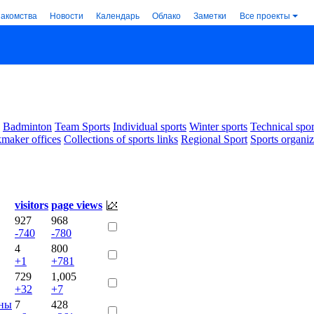
накомства
Новости
Календарь
Облако
Заметки
Все проекты
Badminton
Team Sports
Individual sports
Winter sports
Technical spor
maker offices
Collections of sports links
Regional Sport
Sports organiz
visitors
page views
927
968
-740
-780
4
800
+1
+781
729
1,005
+32
+7
ины
7
428