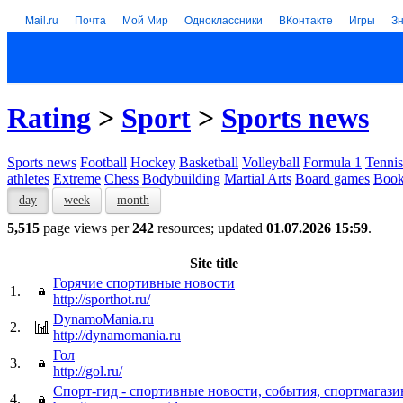
Mail.ru
Почта
Мой Мир
Одноклассники
ВКонтакте
Игры
З
Rating
>
Sport
>
Sports news
Sports news
Football
Hockey
Basketball
Volleyball
Formula 1
Tennis
athletes
Extreme
Chess
Bodybuilding
Martial Arts
Board games
Book
day
week
month
5,515
page views per
242
resources; updated
01.07.2026 15:59
.
Site title
Горячие спортивные новости
1.
http://sporthot.ru/
DynamoMania.ru
2.
http://dynamomania.ru
Гол
3.
http://gol.ru/
Спорт-гид - спортивные новости, события, спортмагаз
4.