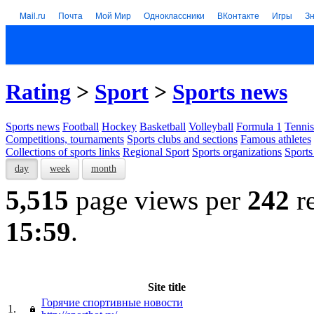
Mail.ru
Почта
Мой Мир
Одноклассники
ВКонтакте
Игры
З
Rating
>
Sport
>
Sports news
Sports news
Football
Hockey
Basketball
Volleyball
Formula 1
Tennis
Competitions, tournaments
Sports clubs and sections
Famous athletes
Collections of sports links
Regional Sport
Sports organizations
Sports
day
week
month
5,515
page views per
242
re
15:59
.
Site title
Горячие спортивные новости
1.