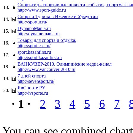
Спорт-гид - спортивные новости, события, спортмагаз
13.
http://www.sport-guide.ru
Спорт и Туризм в Ижевске и Удмуртии
14.
http://sportur.ru/
DynamoMania.ru
15.
http://dynamomania.ru
Товары для спорта и отдыха.
16.
http://sportless.ru/
sport.kazanfirst.ru
17.
http://sport.kazanfirst.ru
ВАНКУВЕР-2010. Олимпийские медиа-канал
18.
http://www.vancouver-2010.ru
7 дней спорта
19.
http://sevensport.ru/
ЯвСпорте.РУ
20.
http://ivsporte.ru
· 1 ·
2
3
4
5
6
7
You can see combined chart