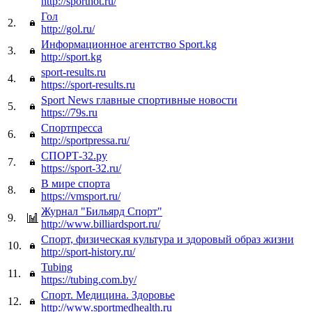
http://sporthot.ru/
Гол
2.
http://gol.ru/
Информационное агентство Sport.kg
3.
http://sport.kg
sport-results.ru
4.
https://sport-results.ru
Sport News главные спортивные новости
5.
https://79s.ru
Спортпресса
6.
http://sportpressa.ru/
СПОРТ-32.ру
7.
https://sport-32.ru/
В мире спорта
8.
https://vmsport.ru/
Журнал "Бильярд Спорт"
9.
http://www.billiardsport.ru/
Спорт, физическая культура и здоровый образ жизни
10.
http://sport-history.ru/
Tubing
11.
https://tubing.com.by/
Спорт. Медицина. Здоровье
12.
http://www.sportmedhealth.ru