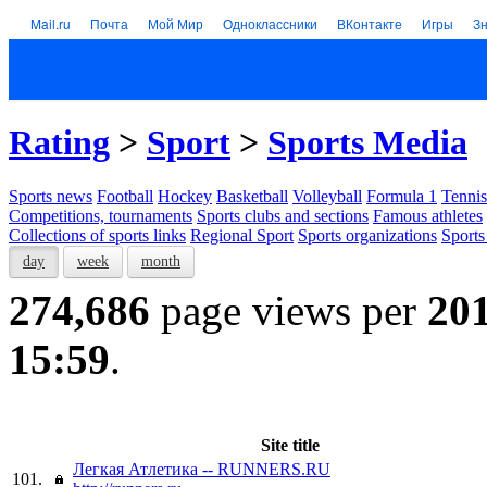
Mail.ru
Почта
Мой Мир
Одноклассники
ВКонтакте
Игры
З
Rating
>
Sport
>
Sports Media
Sports news
Football
Hockey
Basketball
Volleyball
Formula 1
Tennis
Competitions, tournaments
Sports clubs and sections
Famous athletes
Collections of sports links
Regional Sport
Sports organizations
Sports
day
week
month
274,686
page views per
20
15:59
.
Site title
Легкая Атлетика -- RUNNERS.RU
101.