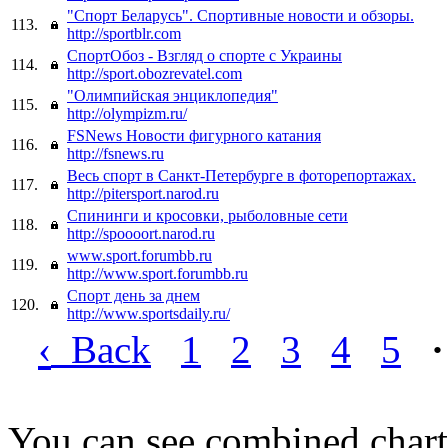
"Спорт Беларусь". Спортивные новости и обзоры.
113.
http://sportblr.com
СпортОбоз - Взгляд о спорте с Украины
114.
http://sport.obozrevatel.com
"Олимпийская энциклопедия"
115.
http://olympizm.ru/
FSNews Новости фигурного катания
116.
http://fsnews.ru
Весь спорт в Санкт-Петербурге в фоторепортажах.
117.
http://pitersport.narod.ru
Спининги и кросовки, рыболовные сети
118.
http://spoooort.narod.ru
www.sport.forumbb.ru
119.
http://www.sport.forumbb.ru
Спорт день за днем
120.
http://www.sportsdaily.ru/
‹
Back
1
2
3
4
5
·
You can see combined chart