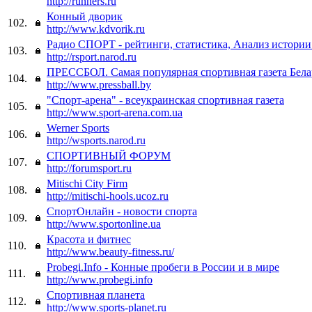
http://runners.ru
Конный дворик
102.
http://www.kdvorik.ru
Радио СПОРТ - рейтинги, статистика, Анализ истори
103.
http://rsport.narod.ru
ПРЕССБОЛ. Самая популярная спортивная газета Бела
104.
http://www.pressball.by
"Спорт-арена" - всеукраинская спортивная газета
105.
http://www.sport-arena.com.ua
Werner Sports
106.
http://wsports.narod.ru
СПОРТИВНЫЙ ФОРУМ
107.
http://forumsport.ru
Mitischi City Firm
108.
http://mitischi-hools.ucoz.ru
СпортОнлайн - новости спорта
109.
http://www.sportonline.ua
Красота и фитнес
110.
http://www.beauty-fitness.ru/
Probegi.Info - Конные пробеги в России и в мире
111.
http://www.probegi.info
Спортивная планета
112.
http://www.sports-planet.ru