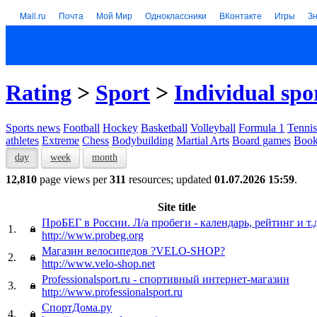
Mail.ru
Почта
Мой Мир
Одноклассники
ВКонтакте
Игры
З
Rating
>
Sport
>
Individual spo
Sports news
Football
Hockey
Basketball
Volleyball
Formula 1
Tennis
athletes
Extreme
Chess
Bodybuilding
Martial Arts
Board games
Book
day
week
month
12,810
page views per
311
resources; updated
01.07.2026 15:59
.
Site title
ПроБЕГ в России. Л/а пробеги - календарь, рейтинг и т.д
1.
http://www.probeg.org
Магазин велосипедов ?VELO-SHOP?
2.
http://www.velo-shop.net
Professionalsport.ru - спортивный интернет-магазин
3.
http://www.professionalsport.ru
СпортДома.ру
4.