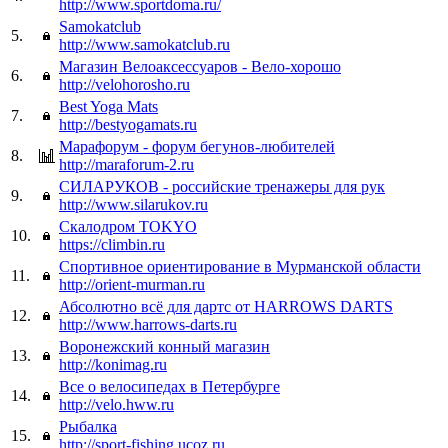
http://www.sportdoma.ru/
Samokatclub
5.
http://www.samokatclub.ru
Магазин Велоаксессуаров - Вело-хорошо
6.
http://velohorosho.ru
Best Yoga Mats
7.
http://bestyogamats.ru
Марафорум - форум бегунов-любителей
8.
http://maraforum-2.ru
СИЛАРУКОВ - российские тренажеры для рук
9.
http://www.silarukov.ru
Скалодром TOKYO
10.
https://climbin.ru
Спортивное ориентирование в Мурманской области
11.
http://orient-murman.ru
Абсолютно всё для дартс от HARROWS DARTS
12.
http://www.harrows-darts.ru
Воронежский конный магазин
13.
http://konimag.ru
Все о велосипедах в Петербурге
14.
http://velo.hww.ru
Рыбалка
15.
http://sport-fishing.ucoz.ru