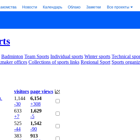
накомства
Новости
Календарь
Облако
Заметки
Все проекты
rts
Badminton
Team Sports
Individual sports
Winter sports
Technical spor
maker offices
Collections of sports links
Regional Sport
Sports organiz
visitors
page views
.
1,144
6,154
-30
+308
633
1,629
+7
-5
525
1,542
-44
-90
383
913