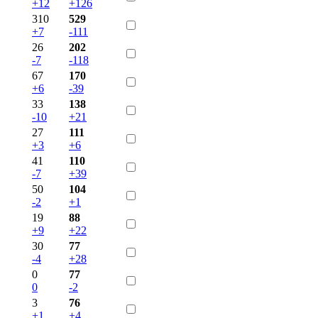
+12
+126
310
529
+7
-111
26
202
-7
-118
67
170
+6
-39
33
138
-10
+21
27
111
+3
+6
41
110
-7
+39
50
104
-2
+1
19
88
+9
+22
30
77
-4
+28
0
77
0
-2
3
76
+1
+4