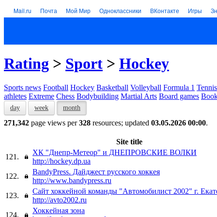
Mail.ru
Почта
Мой Мир
Одноклассники
ВКонтакте
Игры
З
Rating
>
Sport
>
Hockey
Sports news
Football
Hockey
Basketball
Volleyball
Formula 1
Tennis
athletes
Extreme
Chess
Bodybuilding
Martial Arts
Board games
Book
day
week
month
271,342
page views per
328
resources; updated
03.05.2026 00:00
.
Site title
ХК "Днепр-Метеор" и ДНЕПРОВСКИЕ ВОЛКИ
121.
http://hockey.dp.ua
BandyPress. Дайджест русского хоккея
122.
http://www.bandypress.ru
Сайт хоккейной команды "Автомобилист 2002" г. Ека
123.
http://avto2002.ru
Хоккейная зона
124.