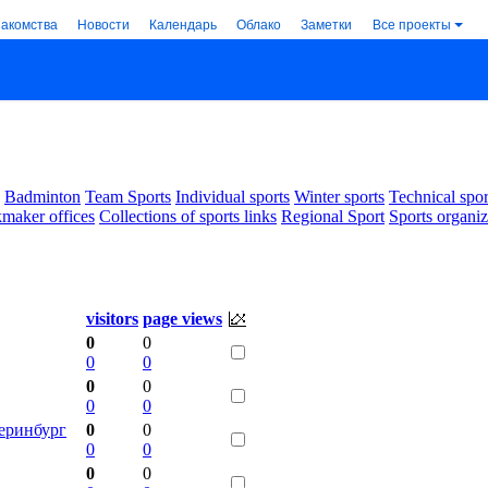
накомства
Новости
Календарь
Облако
Заметки
Все проекты
Badminton
Team Sports
Individual sports
Winter sports
Technical spor
maker offices
Collections of sports links
Regional Sport
Sports organiz
visitors
page views
0
0
0
0
0
0
0
0
теринбург
0
0
0
0
0
0