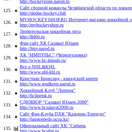
http://hockeyzone.narod.ru
Сайт сборной команды Челябинской области по хокке
125.
http://sledge-hockey.club
MYHOCKEYSHOP.RU Интернет-магазин хоккейной э
126.
http://myhockeyshop.ru
Любительская хоккейная лига
127.
http://lhl66.ru
Фан-сайт ХК Салават Юлаев
128.
http://htsy.narod.ru
ХК "ИМПУЛЬС" (Черноголовка)
129.
http://www.hc-impuls.ru/
Все о NHL&KHL
130.
http://www.nhl-khl.ru
Кристиан Бронсард - канадский кипер
131.
http://www.goalkeep.narod.ru
Хоккейный Клуб "Липецк"
132.
http://hclipetsk.ru
СДЮШОР "Салават Юлаев-2000"
133.
http://www.hcsalavat2000.ru
Сайт Фан-Клуба ПХК "Казцинк-Торпедо"
134.
http://fanstorpedo.ucoz.kz/
Официальный сайт ХК "Сибирь
135.
http://www.hcsibir.ru