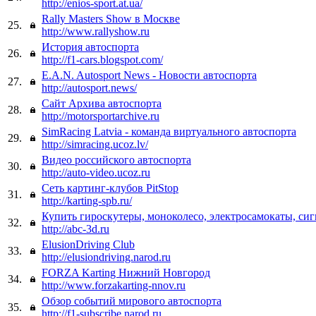
http://enios-sport.at.ua/
Rally Masters Show в Москве
25.
http://www.rallyshow.ru
История автоспорта
26.
http://f1-cars.blogspot.com/
E.A.N. Autosport News - Новости автоспорта
27.
http://autosport.news/
Сайт Архива автоспорта
28.
http://motorsportarchive.ru
SimRacing Latvia - команда виртуального автоспорта
29.
http://simracing.ucoz.lv/
Видео российского автоспорта
30.
http://auto-video.ucoz.ru
Сеть картинг-клубов PitStop
31.
http://karting-spb.ru/
Купить гироскутеры, моноколесо, электросамокаты, сиг
32.
http://abc-3d.ru
ElusionDriving Club
33.
http://elusiondriving.narod.ru
FORZA Karting Нижний Новгород
34.
http://www.forzakarting-nnov.ru
Обзор событий мирового автоспорта
35.
http://f1-subscribe.narod.ru