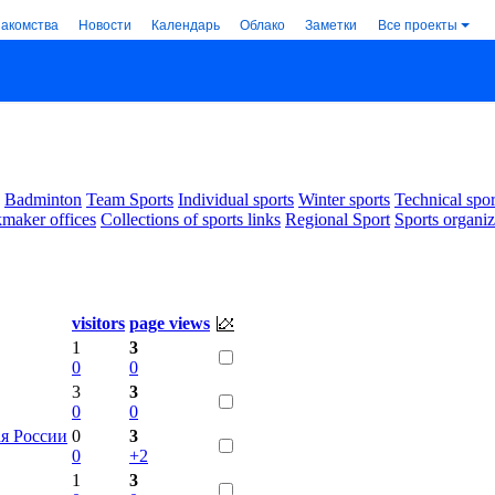
накомства
Новости
Календарь
Облако
Заметки
Все проекты
Badminton
Team Sports
Individual sports
Winter sports
Technical spor
maker offices
Collections of sports links
Regional Sport
Sports organiz
visitors
page views
1
3
0
0
3
3
0
0
я России
0
3
0
+2
1
3