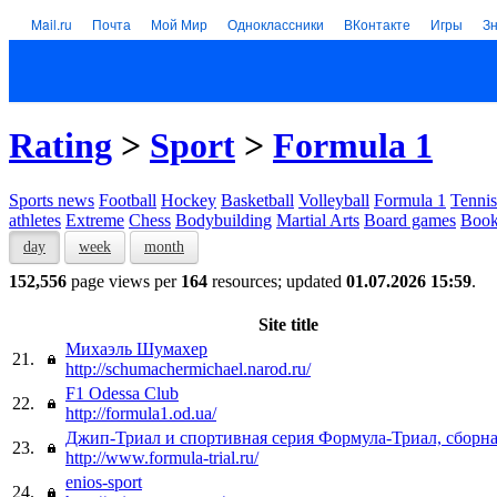
Mail.ru
Почта
Мой Мир
Одноклассники
ВКонтакте
Игры
З
Rating
>
Sport
>
Formula 1
Sports news
Football
Hockey
Basketball
Volleyball
Formula 1
Tennis
athletes
Extreme
Chess
Bodybuilding
Martial Arts
Board games
Book
day
week
month
152,556
page views per
164
resources; updated
01.07.2026 15:59
.
Site title
Михаэль Шумахер
21.
http://schumachermichael.narod.ru/
F1 Odessa Club
22.
http://formula1.od.ua/
Джип-Триал и спортивная серия Формула-Триал, сборна
23.
http://www.formula-trial.ru/
enios-sport
24.