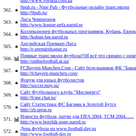
http://www.vorskla.com.ua
9pub.ru - Nine Pub - Футбольные онлайн трансляции
562.
http://9pub.ru/
Лига Чемпионов
563.
http://www.league-uefa.narod.ru
Коллекционер футбольных программок, Кубань, Евро
564.
http://kuban-fan.narod.ru
Английская Премьер-Лига
565.
http://e-premierleague.ru
Прямые трансляции футбола!!!И всё что связано с ним!
566.
http://onlinefootball.at.ua/
FCBayern-Munchen.Com - Сайт болельщиков ФК "Бав
567.
http://fcbayern-munchen.com/
Форум для юных футболистов
568.
http://soccer.moy.su/
Сайт Футбольного клуба "Мосэнерго"
569.
http://fcme.chat.ru/
Сайт Статистики ФС Багамы в Золотой Бутсе
570.
http://zb.qreat.ru
Новости футбола, патчи для FIFA 2004, TCM 2004.......
571.
http://www.borzhik-page.narod.ru
День футбола на www.football-day.ru
572.
http://www.football-day.ru