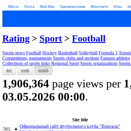
Mail.ru
Почта
Мой Мир
Одноклассники
ВКонтакте
Игры
З
Rating
>
Sport
>
Football
Sports news
Football
Hockey
Basketball
Volleyball
Formula 1
Tennis
Competitions, tournaments
Sports clubs and sections
Famous athletes
Collections of sports links
Regional Sport
Sports organizations
Sports
day
week
month
1,906,364
page views per
1
03.05.2026 00:00
.
Site title
Официальный сайт футбольного клуба "Ворскла"
561.