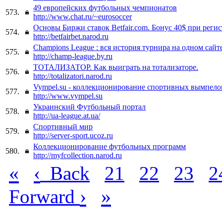
49 европейских футбольных чемпионатов
573.
http://www.chat.ru/~eurosoccer
Основы Биржи ставок Betfair.com. Бонус 40$ при реги
574.
http://betfairbet.narod.ru
Champions League : вся история турнира на одном сайт
575.
http://champ-league.by.ru
ТОТАЛИЗАТОР. Как выиграть на тотализаторе.
576.
http://totalizatori.narod.ru
Vympel.su - коллекционирование спортивных вымпело
577.
http://www.vympel.su
Украинский Футбольный портал
578.
http://ua-league.at.ua/
Спортивный мир
579.
http://server-sport.ucoz.ru
Коллекционирование футбольных программ
580.
http://myfcollection.narod.ru
«
‹
Back
21
22
23
2
›
»
Forward