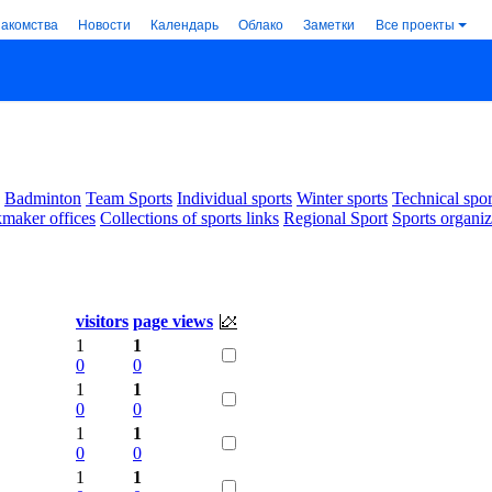
накомства
Новости
Календарь
Облако
Заметки
Все проекты
Badminton
Team Sports
Individual sports
Winter sports
Technical spor
maker offices
Collections of sports links
Regional Sport
Sports organiz
visitors
page views
1
1
0
0
1
1
0
0
1
1
0
0
1
1