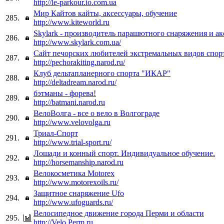
http://le-parkour.io.com.ua
Мир Кайтов кайты, аксессуары, обучение
285.
http://www.kiteworld.ru
Skylark - производитель парашютного снаряжения и ак
286.
http://www.skylark.com.ua/
Сайт печорских любителей экстремальных видов спор
287.
http://pechorakiting.narod.ru/
Клуб дельтапланерного спорта "ИКАР"
288.
http://deltadream.narod.ru/
бэтманы - форева!
289.
http://batmani.narod.ru
ВелоВолга - все о вело в Волгограде
290.
http://www.velovolga.ru
Триал-Спорт
291.
http://www.trial-sport.ru/
Лошади и конный спорт. Индивидуальное обучение.
292.
http://horsemanship.narod.ru
Велокосметика Motorex
293.
http://www.motorexoils.ru/
Защитное снаряжение Ufo
294.
http://www.ufoguards.ru/
Велосипедное движение города Перми и области
295.
http://Velo.Perm.ru