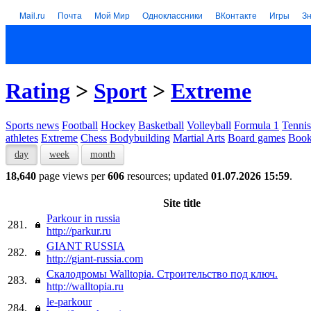
Mail.ru
Почта
Мой Мир
Одноклассники
ВКонтакте
Игры
З
Rating
>
Sport
>
Extreme
Sports news
Football
Hockey
Basketball
Volleyball
Formula 1
Tennis
athletes
Extreme
Chess
Bodybuilding
Martial Arts
Board games
Book
day
week
month
18,640
page views per
606
resources; updated
01.07.2026 15:59
.
Site title
Parkour in russia
281.
http://parkur.ru
GIANT RUSSIA
282.
http://giant-russia.com
Скалодромы Walltopia. Строительство под ключ.
283.
http://walltopia.ru
le-parkour
284.