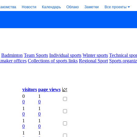
накомства
Новости
Календарь
Облако
Заметки
Все проекты
Badminton
Team Sports
Individual sports
Winter sports
Technical spor
maker offices
Collections of sports links
Regional Sport
Sports organiz
visitors
page views
0
1
0
0
1
1
0
0
1
1
0
0
1
1