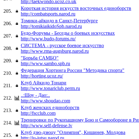
http://taekwondo.ucoz.co.uk
Короткая история искусств восточных единоборств
205.
http://combatsports.narod.ru
Томики-айкидо в Санкт-Петербурге
206.
http://tomikiaikidoSpb.narod.ru
Будо-Форумы - Беседы о боевых искусствах
207.
http://www.budo-forums.ru/
СИСТЕМА - русское боевое искусство
208.
http://www.rma-augsburg.narod.ru
"Борьба САМБО"
209.
http://www.sambo.spb.ru
Федерация Хортинга России "Методика спорта"
210.
http://horting.ucoz.ru/
Клуб Айкидо Тонари
211.
http://www.tonariclub.perm.ru
..:Шоу - Дао:..
212.
http://www.shoudao.com
Клуб женских единоборств
213.
http://fscclub.com
Тренировки по Рукопашному Бою и Самообороне в Риг
214.
http://www.self-defense.lv
Клуб дзю-дзюцу "Олимпия", Кишинев, Молдова
215.
http://ju-jutsu.narod.ru