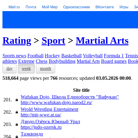
Mail.ru
Почта
Мой Мир
Одноклассники
ВКонтакте
Игры
З
Rating
>
Sport
>
Martial Arts
Sports news
Football
Hockey
Basketball
Volleyball
Formula 1
Tennis
athletes
Extreme
Chess
Bodybuilding
Martial Arts
Board games
Book
day
week
month
518,664
page views per
766
resources; updated
03.05.2026 00:00
.
Site title
Wafukan Dojo, Школа Единоборств "Вафукан"
201.
http://www.wafukan-dojo.narod2.ru/
Wrold Wrestling Entertaiment
202.
http://mir-wwe.at.ua/
Дзюдо.Озёрск.Южный Урал
203.
https://judo-ozersk.ru
Таэквондо
204.