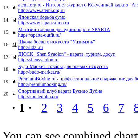
atemi.org.ru - Интернет журнал о Кёкусинкай каратэ "А
13.
http://www.atemi.org.ru
Японская борьба сумо
14.
http://www.japan-sumo.ru
Магазин товаров для единоборств SPARTA
15.
https://sparta-outfit.ru/
Школа боевых искусств "Уцзимэнь"
16.
http://udzi.ru
ДЮСК "Shen Syaolon" - каратэ, туризм, досуг.
17.
http://shensyaolon.ru
Будо-Маркет: товары для боевых искусств
18.
http://budo-market.ru/
PremiumBoxing.ru - профессиональное снаряжение для б
19.
http://premiumboxing.ru/
Спортивный клуб каратэ Бусидо Дубна
20.
http://karatedubna.ru
· 1 ·
2
3
4
5
6
7
You can see combined chart