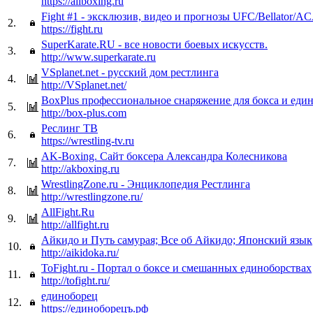
https://allboxing.ru
Fight #1 - эксклюзив, видео и прогнозы UFC/Bellator/A
2.
https://fight.ru
SuperKarate.RU - все новости боевых искусств.
3.
http://www.superkarate.ru
VSplanet.net - русский дом рестлинга
4.
http://VSplanet.net/
BoxPlus профессиональное снаряжение для бокса и еди
5.
http://box-plus.com
Реслинг ТВ
6.
https://wrestling-tv.ru
AK-Boxing. Сайт боксера Александра Колесникова
7.
http://akboxing.ru
WrestlingZone.ru - Энциклопедия Рестлинга
8.
http://wrestlingzone.ru/
AllFight.Ru
9.
http://allfight.ru
Айкидо и Путь самурая; Все об Айкидо; Японский язык
10.
http://aikidoka.ru/
ToFight.ru - Портал о боксе и смешанных единоборствах
11.
http://tofight.ru/
единоборец
12.
https://единоборецъ.рф