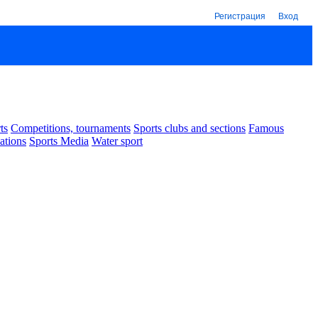
Регистрация
Вход
ts
Competitions, tournaments
Sports clubs and sections
Famous
ations
Sports Media
Water sport