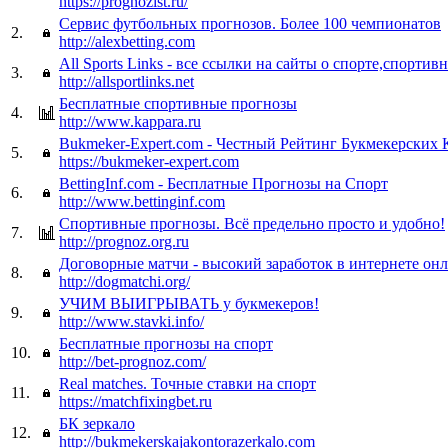
https://prognozist.ru/
Сервис футбольных прогнозов. Более 100 чемпионатов
2.
http://alexbetting.com
All Sports Links - все ссылки на сайты о спорте,спортив
3.
http://allsportlinks.net
Бесплатные спортивные прогнозы
4.
http://www.kappara.ru
Bukmeker-Expert.com - Честный Рейтинг Букмекерских 
5.
https://bukmeker-expert.com
BettingInf.com - Бесплатные Прогнозы на Спорт
6.
http://www.bettinginf.com
Спортивные прогнозы. Всё предельно просто и удобно!
7.
http://prognoz.org.ru
Договорные матчи - высокий заработок в интернете он
8.
http://dogmatchi.org/
УЧИМ ВЫИГРЫВАТЬ у букмекеров!
9.
http://www.stavki.info/
Бесплатные прогнозы на спорт
10.
http://bet-prognoz.com/
Real matches. Точные ставки на спорт
11.
https://matchfixingbet.ru
БК зеркало
12.
http://bukmekerskajakontorazerkalo.com