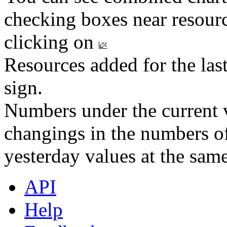
checking boxes near resourc
clicking on
Resources added for the las
sign.
Numbers under the current v
changings in the numbers of
yesterday values at the same
API
Help